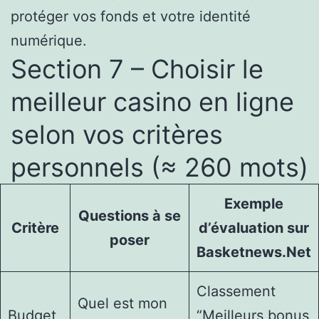
protéger vos fonds et votre identité
numérique.
Section 7 – Choisir le
meilleur casino en ligne
selon vos critères
personnels (≈ 260 mots)
Exemple
Questions à se
Critère
d’évaluation sur
poser
Basketnews.Net
Classement
Quel est mon
Budget
“Meilleurs bonus