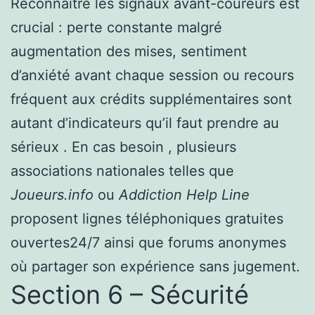
Reconnaître les signaux avant-coureurs est
crucial : perte constante malgré
augmentation des mises, sentiment
d’anxiété avant chaque session ou recours
fréquent aux crédits supplémentaires sont
autant d’indicateurs qu’il faut prendre au
sérieux . En cas besoin , plusieurs
associations nationales telles que
Joueurs.info
ou
Addiction Help Line
proposent lignes téléphoniques gratuites
ouvertes24/7 ainsi que forums anonymes
où partager son expérience sans jugement.
Section 6 – Sécurité