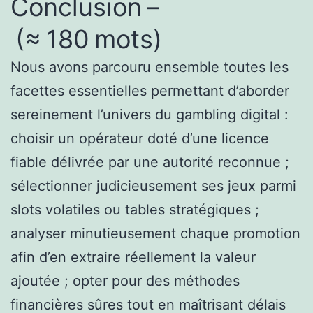
Conclusion –
(≈ 180 mots)
Nous avons parcouru ensemble toutes les
facettes essentielles permettant d’aborder
sereinement l’univers du gambling digital :
choisir un opérateur doté d’une licence
fiable délivrée par une autorité reconnue ;
sélectionner judicieusement ses jeux parmi
slots volatiles ou tables stratégiques ;
analyser minutieusement chaque promotion
afin d’en extraire réellement la valeur
ajoutée ; opter pour des méthodes
financières sûres tout en maîtrisant délais