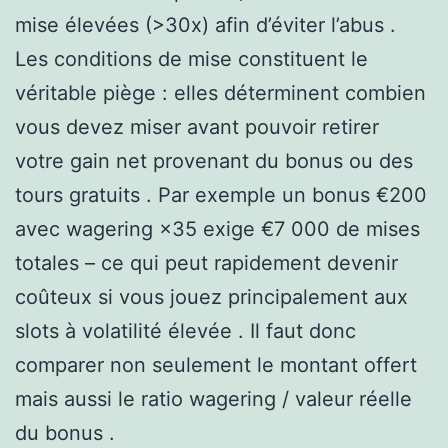
mise élevées (>30x) afin d’éviter l’abus .
Les conditions de mise constituent le
véritable piège : elles déterminent combien
vous devez miser avant pouvoir retirer
votre gain net provenant du bonus ou des
tours gratuits . Par exemple un bonus €200
avec wagering ×35 exige €7 000 de mises
totales – ce qui peut rapidement devenir
coûteux si vous jouez principalement aux
slots à volatilité élevée . Il faut donc
comparer non seulement le montant offert
mais aussi le ratio wagering / valeur réelle
du bonus .