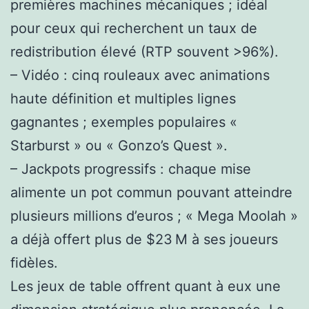
premières machines mécaniques ; idéal
pour ceux qui recherchent un taux de
redistribution élevé (RTP souvent >96%).
– Vidéo : cinq rouleaux avec animations
haute définition et multiples lignes
gagnantes ; exemples populaires «
Starburst » ou « Gonzo’s Quest ».
– Jackpots progressifs : chaque mise
alimente un pot commun pouvant atteindre
plusieurs millions d’euros ; « Mega Moolah »
a déjà offert plus de $23 M à ses joueurs
fidèles.
Les jeux de table offrent quant à eux une