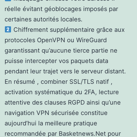
réelle évitant géoblocages imposés par
certaines autorités locales.
Chiffrement supplémentaire grâce aux
protocoles OpenVPN ou WireGuard
garantissant qu’aucune tierce partie ne
puisse intercepter vos paquets data
pendant leur trajet vers le serveur distant.
En résumé , combiner SSL/TLS natif ,
activation systématique du 2FA, lecture
attentive des clauses RGPD ainsi qu’une
navigation VPN sécurisée constitue
aujourd’hui la meilleure pratique
recommandée par Basketnews.Net pour