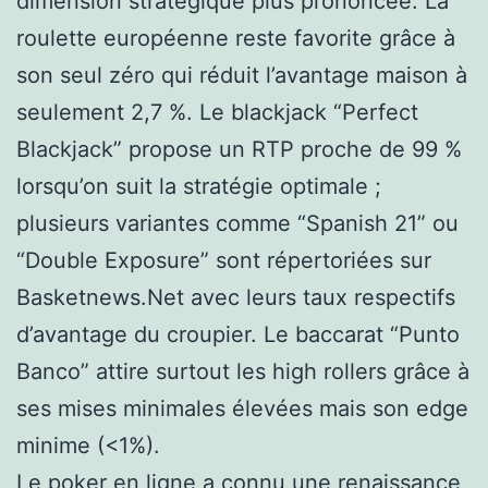
dimension stratégique plus prononcée. La
roulette européenne reste favorite grâce à
son seul zéro qui réduit l’avantage maison à
seulement 2,7 %. Le blackjack “Perfect
Blackjack” propose un RTP proche de 99 %
lorsqu’on suit la stratégie optimale ;
plusieurs variantes comme “Spanish 21” ou
“Double Exposure” sont répertoriées sur
Basketnews.Net avec leurs taux respectifs
d’avantage du croupier. Le baccarat “Punto
Banco” attire surtout les high rollers grâce à
ses mises minimales élevées mais son edge
minime (<1%).
Le poker en ligne a connu une renaissance