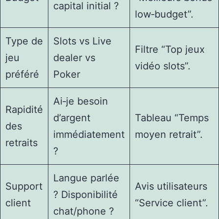
capital initial ?
low‑budget”.
Type de
Slots vs Live
Filtre “Top jeux
jeu
dealer vs
vidéo slots”.
préféré
Poker
Ai‑je besoin
Rapidité
d’argent
Tableau “Temps
des
immédiatement
moyen retrait”.
retraits
?
Langue parlée
Support
Avis utilisateurs
? Disponibilité
client
“Service client”.
chat/phone ?