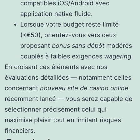
compatibles iOS/Android avec
application native fluide.
Lorsque votre budget reste limité
(<€50), orientez-vous vers ceux
proposant
bonus sans dépôt
modérés
couplés à faibles exigences
wagering
.
En croisant ces éléments avec nos
évaluations détaillées — notamment celles
concernant
nouveau site de casino online
récemment lancé — vous serez capable de
sélectionner précisément celui qui
maximise plaisir tout en limitant risques
financiers.