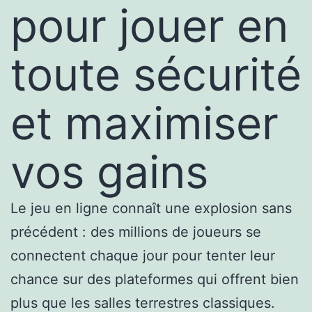
pour jouer en
toute sécurité
et maximiser
vos gains
Le jeu en ligne connaît une explosion sans
précédent : des millions de joueurs se
connectent chaque jour pour tenter leur
chance sur des plateformes qui offrent bien
plus que les salles terrestres classiques.