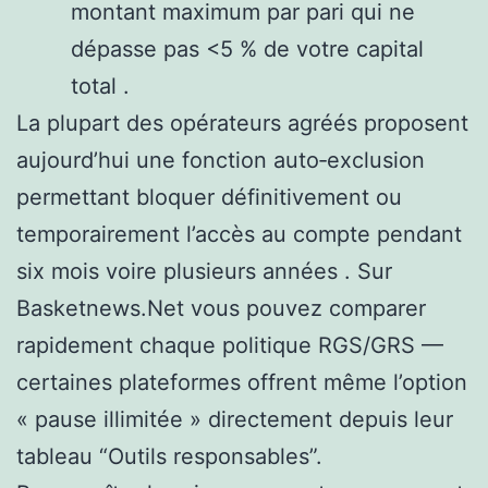
montant maximum par pari qui ne
dépasse pas <5 % de votre capital
total .
La plupart des opérateurs agréés proposent
aujourd’hui une fonction auto‑exclusion
permettant bloquer définitivement ou
temporairement l’accès au compte pendant
six mois voire plusieurs années . Sur
Basketnews.Net vous pouvez comparer
rapidement chaque politique RGS/GRS —
certaines plateformes offrent même l’option
« pause illimitée » directement depuis leur
tableau “Outils responsables”.