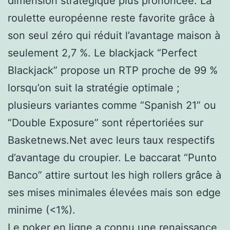
dimension stratégique plus prononcée. La
roulette européenne reste favorite grâce à
son seul zéro qui réduit l’avantage maison à
seulement 2,7 %. Le blackjack “Perfect
Blackjack” propose un RTP proche de 99 %
lorsqu’on suit la stratégie optimale ;
plusieurs variantes comme “Spanish 21” ou
“Double Exposure” sont répertoriées sur
Basketnews.Net avec leurs taux respectifs
d’avantage du croupier. Le baccarat “Punto
Banco” attire surtout les high rollers grâce à
ses mises minimales élevées mais son edge
minime (<1%).
Le poker en ligne a connu une renaissance