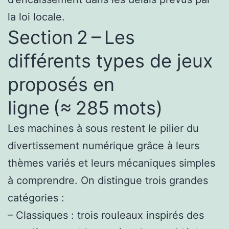
la loi locale.
Section 2 – Les
différents types de jeux
proposés en
ligne (≈ 285 mots)
Les machines à sous restent le pilier du
divertissement numérique grâce à leurs
thèmes variés et leurs mécaniques simples
à comprendre. On distingue trois grandes
catégories :
– Classiques : trois rouleaux inspirés des