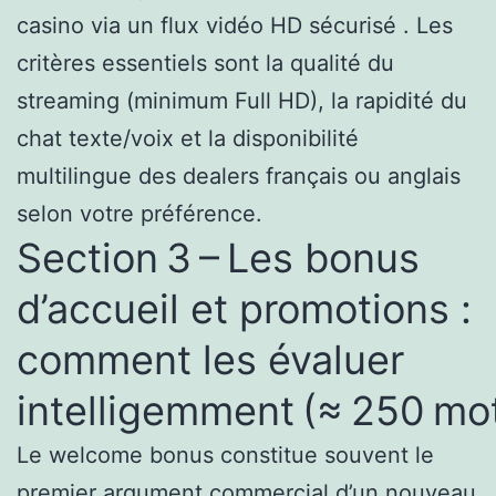
casino via un flux vidéo HD sécurisé . Les
critères essentiels sont la qualité du
streaming (minimum Full HD), la rapidité du
chat texte/voix et la disponibilité
multilingue des dealers français ou anglais
selon votre préférence.
Section 3 – Les bonus
d’accueil et promotions :
comment les évaluer
intelligemment (≈ 250 mo
Le welcome bonus constitue souvent le
premier argument commercial d’un nouveau