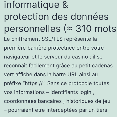
informatique &
protection des données
personnelles (≈ 310 mots
Le chiffrement SSL/TLS représente la
première barrière protectrice entre votre
navigateur et le serveur du casino ; il se
reconnaît facilement grâce au petit cadenas
vert affiché dans la barre URL ainsi au
préfixe “https://”. Sans ce protocole toutes
vos informations – identifiants login ,
coordonnées bancaires , historiques de jeu
– pourraient être interceptées par un tiers