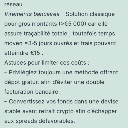
réseau .
Virements bancaires
– Solution classique
pour gros montants (>€5 000) car elle
assure traçabilité totale ; toutefois temps
moyen =3‑5 jours ouvrés et frais pouvant
atteindre €15 .
Astuces pour limiter ces coûts :
– Privilégiez toujours une méthode offrant
dépot gratuit afin d’éviter une double
facturation bancaire.
– Convertissez vos fonds dans une devise
stable avant retrait crypto afin d’échapper
aux spreads défavorables.