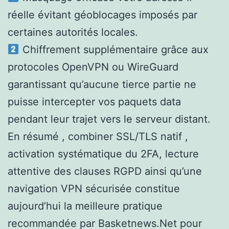
réelle évitant géoblocages imposés par
certaines autorités locales.
Chiffrement supplémentaire grâce aux
protocoles OpenVPN ou WireGuard
garantissant qu’aucune tierce partie ne
puisse intercepter vos paquets data
pendant leur trajet vers le serveur distant.
En résumé , combiner SSL/TLS natif ,
activation systématique du 2FA, lecture
attentive des clauses RGPD ainsi qu’une
navigation VPN sécurisée constitue
aujourd’hui la meilleure pratique
recommandée par Basketnews.Net pour