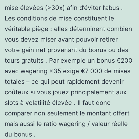
mise élevées (>30x) afin d’éviter l’abus .
Les conditions de mise constituent le
véritable piège : elles déterminent combien
vous devez miser avant pouvoir retirer
votre gain net provenant du bonus ou des
tours gratuits . Par exemple un bonus €200
avec wagering ×35 exige €7 000 de mises
totales – ce qui peut rapidement devenir
coûteux si vous jouez principalement aux
slots à volatilité élevée . Il faut donc
comparer non seulement le montant offert
mais aussi le ratio wagering / valeur réelle
du bonus .