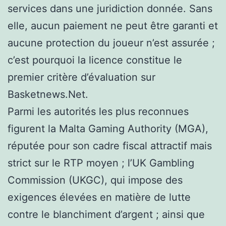
services dans une juridiction donnée. Sans
elle, aucun paiement ne peut être garanti et
aucune protection du joueur n’est assurée ;
c’est pourquoi la licence constitue le
premier critère d’évaluation sur
Basketnews.Net.
Parmi les autorités les plus reconnues
figurent la Malta Gaming Authority (MGA),
réputée pour son cadre fiscal attractif mais
strict sur le RTP moyen ; l’UK Gambling
Commission (UKGC), qui impose des
exigences élevées en matière de lutte
contre le blanchiment d’argent ; ainsi que