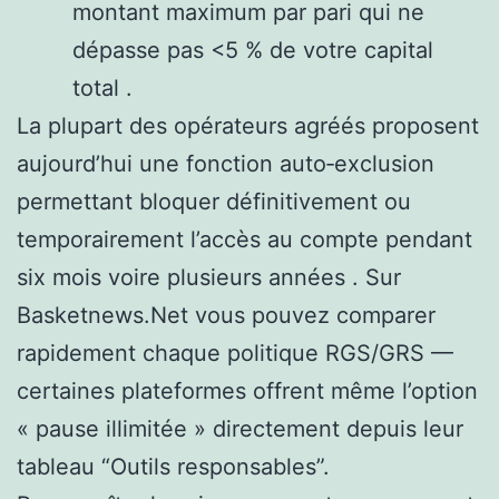
montant maximum par pari qui ne
dépasse pas <5 % de votre capital
total .
La plupart des opérateurs agréés proposent
aujourd’hui une fonction auto‑exclusion
permettant bloquer définitivement ou
temporairement l’accès au compte pendant
six mois voire plusieurs années . Sur
Basketnews.Net vous pouvez comparer
rapidement chaque politique RGS/GRS —
certaines plateformes offrent même l’option
« pause illimitée » directement depuis leur
tableau “Outils responsables”.