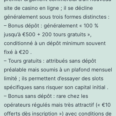
site de casino en ligne ; il se décline
généralement sous trois formes distinctes :
– Bonus dépôt : généralement « 100 %
jusqu’à €500 + 200 tours gratuits »,
conditionné à un dépôt minimum souvent
fixé à €20 .
– Tours gratuits : attribués sans dépôt
préalable mais soumis à un plafond mensuel
limité ; ils permettent d’essayer des slots
spécifiques sans risquer son capital initial .
– Bonus sans dépôt : rare chez les
opérateurs régulés mais très attractif (« €10
offerts dès inscription ») avec conditions de