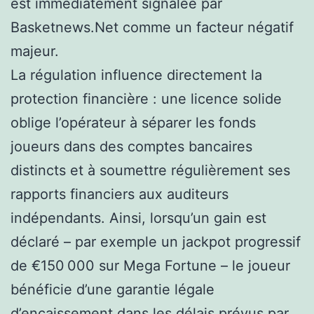
est immédiatement signalée par
Basketnews.Net comme un facteur négatif
majeur.
La régulation influence directement la
protection financière : une licence solide
oblige l’opérateur à séparer les fonds
joueurs dans des comptes bancaires
distincts et à soumettre régulièrement ses
rapports financiers aux auditeurs
indépendants. Ainsi, lorsqu’un gain est
déclaré – par exemple un jackpot progressif
de €150 000 sur Mega Fortune – le joueur
bénéficie d’une garantie légale
d’encaissement dans les délais prévus par