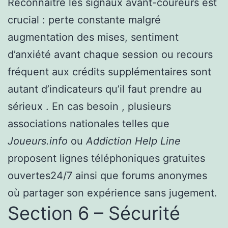
Reconnaître les signaux avant-coureurs est
crucial : perte constante malgré
augmentation des mises, sentiment
d’anxiété avant chaque session ou recours
fréquent aux crédits supplémentaires sont
autant d’indicateurs qu’il faut prendre au
sérieux . En cas besoin , plusieurs
associations nationales telles que
Joueurs.info
ou
Addiction Help Line
proposent lignes téléphoniques gratuites
ouvertes24/7 ainsi que forums anonymes
où partager son expérience sans jugement.
Section 6 – Sécurité