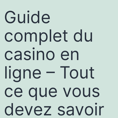
Skip
Guide
to
content
complet du
casino en
ligne – Tout
ce que vous
devez savoir