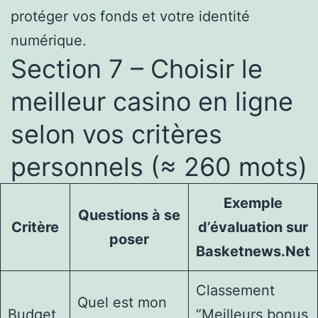
protéger vos fonds et votre identité
numérique.
Section 7 – Choisir le
meilleur casino en ligne
selon vos critères
personnels (≈ 260 mots)
Exemple
Questions à se
Critère
d’évaluation sur
poser
Basketnews.Net
Classement
Quel est mon
Budget
“Meilleurs bonus