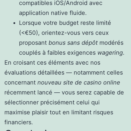
compatibles iOS/Android avec
application native fluide.
Lorsque votre budget reste limité
(<€50), orientez-vous vers ceux
proposant
bonus sans dépôt
modérés
couplés à faibles exigences
wagering
.
En croisant ces éléments avec nos
évaluations détaillées — notamment celles
concernant
nouveau site de casino online
récemment lancé — vous serez capable de
sélectionner précisément celui qui
maximise plaisir tout en limitant risques
financiers.