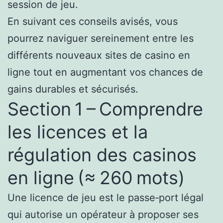
session de jeu.
En suivant ces conseils avisés, vous
pourrez naviguer sereinement entre les
différents nouveaux sites de casino en
ligne tout en augmentant vos chances de
gains durables et sécurisés.
Section 1 – Comprendre
les licences et la
régulation des casinos
en ligne (≈ 260 mots)
Une licence de jeu est le passe‑port légal
qui autorise un opérateur à proposer ses