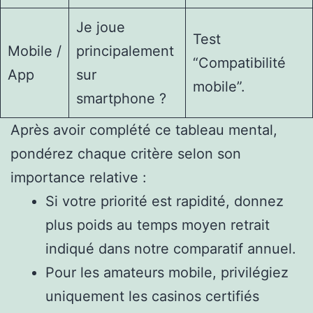
Je joue
Test
Mobile /
principalement
“Compatibilité
App
sur
mobile”.
smartphone ?
Après avoir complété ce tableau mental,
pondérez chaque critère selon son
importance relative :
Si votre priorité est rapidité, donnez
plus poids au temps moyen retrait
indiqué dans notre comparatif annuel.
Pour les amateurs mobile, privilégiez
uniquement les casinos certifiés