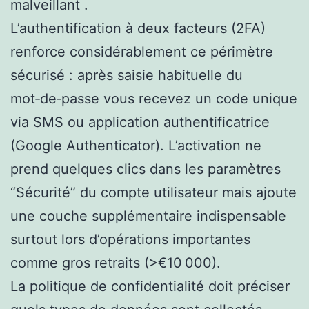
malveillant .
L’authentification à deux facteurs (2FA)
renforce considérablement ce périmètre
sécurisé : après saisie habituelle du
mot‑de‑passe vous recevez un code unique
via SMS ou application authentificatrice
(Google Authenticator). L’activation ne
prend quelques clics dans les paramètres
“Sécurité” du compte utilisateur mais ajoute
une couche supplémentaire indispensable
surtout lors d’opérations importantes
comme gros retraits (>€10 000).
La politique de confidentialité doit préciser