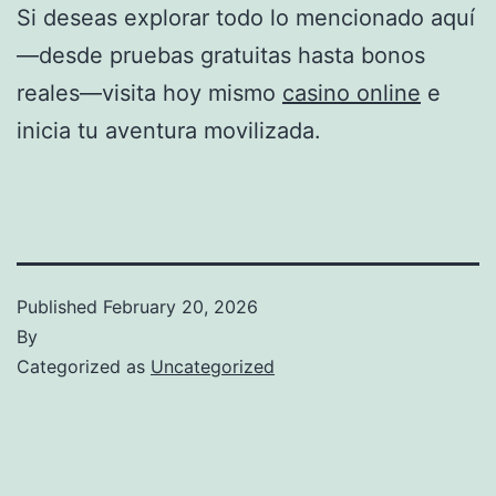
Si deseas explorar todo lo mencionado aquí
—desde pruebas gratuitas hasta bonos
reales—visita hoy mismo
casino online
e
inicia tu aventura movilizada.
Published
February 20, 2026
By
Categorized as
Uncategorized