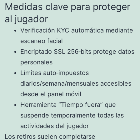
Medidas clave para proteger
al jugador
Verificación KYC automática mediante
escaneo facial
Encriptado SSL 256‑bits protege datos
personales
Límites auto‑impuestos
diarios/semana/mensuales accesibles
desde el panel móvil
Herramienta “Tiempo fuera” que
suspende temporalmente todas las
actividades del jugador
Los retiros suelen completarse