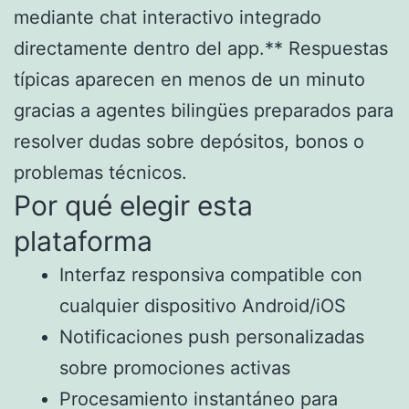
mediante chat interactivo integrado
directamente dentro del app.** Respuestas
típicas aparecen en menos de un minuto
gracias a agentes bilingües preparados para
resolver dudas sobre depósitos, bonos o
problemas técnicos.
Por qué elegir esta
plataforma
Interfaz responsiva compatible con
cualquier dispositivo Android/iOS
Notificaciones push personalizadas
sobre promociones activas
Procesamiento instantáneo para