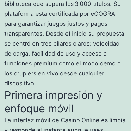
biblioteca que supera los 3 000 títulos.​ Su
plataforma está certificada por eCOGRA
para garantizar juegos justos y pagos
transparentes.​ Desde el inicio su propuesta
se centró en tres pilares claros: velocidad
de carga, facilidad de uso y acceso a
funciones premium como el modo demo o
los crupiers en vivo desde cualquier
dispositivo.
Primera impresión y
enfoque móvil
La interfaz móvil de Casino Online es limpia
y responde al instante aunque uses