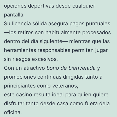
opciones deportivas desde cualquier
pantalla.
Su licencia sólida asegura pagos puntuales
—los retiros son habitualmente procesados
dentro del día siguiente— mientras que las
herramientas responsables permiten jugar
sin riesgos excesivos.
Con un atractivo
bono de bienvenida
​ y
promociones continuas dirigidas tanto a
principiantes como veteranos,
este casino resulta ideal para quien quiere
disfrutar tanto desde casa como fuera dela
oficina.