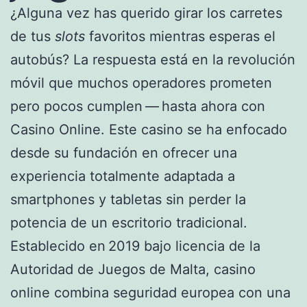
¿Alguna vez has querido girar los carretes
de tus
slots
favoritos mientras esperas el
autobús? La respuesta está en la revolución
móvil que muchos operadores prometen
pero pocos cumplen — hasta ahora con
Casino Online. Este casino se ha enfocado
desde su fundación en ofrecer una
experiencia totalmente adaptada a
smartphones y tabletas sin perder la
potencia de un escritorio tradicional.
Establecido en 2019 bajo licencia de la
Autoridad de Juegos de Malta, casino
online combina seguridad europea con una