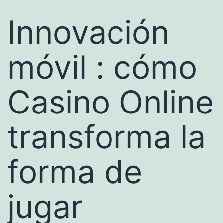
Skip
Innovación
to
content
móvil : cómo
Casino Online
transforma la
forma de
jugar