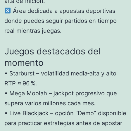
alta definición.
Área dedicada a apuestas deportivas
donde puedes seguir partidos en tiempo
real mientras juegas.
Juegos destacados del
momento
• Starburst – volatilidad media‑alta y alto
RTP ≈ 96 %.
• Mega Moolah – jackpot progresivo que
supera varios millones cada mes.
• Live Blackjack – opción “Demo” disponible
para practicar estrategias antes de apostar