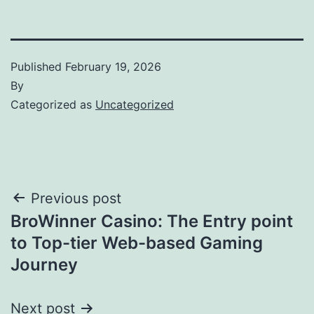
Published
February 19, 2026
By
Categorized as
Uncategorized
Post
Previous post
BroWinner Casino: The Entry point
navigation
to Top-tier Web-based Gaming
Journey
Next post