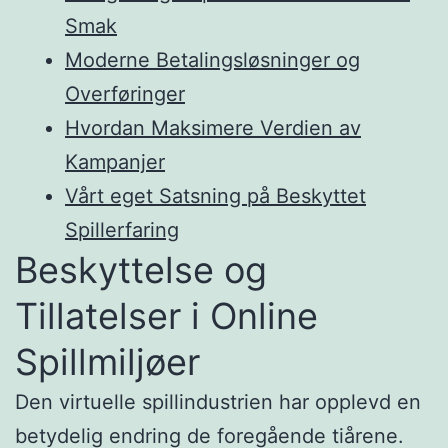
Smak
Moderne Betalingsløsninger og
Overføringer
Hvordan Maksimere Verdien av
Kampanjer
Vårt eget Satsning på Beskyttet
Spillerfaring
Beskyttelse og
Tillatelser i Online
Spillmiljøer
Den virtuelle spillindustrien har opplevd en
betydelig endring de foregående tiårene.