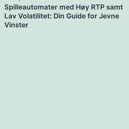
Spilleautomater med Høy RTP samt
Lav Volatilitet: Din Guide for Jevne
Vinster