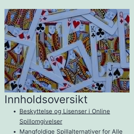
Skip
to
content
Innholdsoversikt
Beskyttelse og Lisenser i Online
Spillomgivelser
Mangfoldige Spillalternativer for Alle