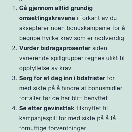
Gå gjennom alltid grundig
omsettingskravene
i forkant av du
aksepterer noen bonuskampanje for å
begripe hvilke krav som er nødvendig
Vurder bidragsprosenter
siden
varierende spillgrupper regnes ulikt til
oppfyllelse av krav
Sørg for at deg inn i tidsfrister
for
med sikte på å hindre at bonusmidler
forfaller før de har blitt benyttet
Se etter gevinsttak
tilknyttet til
kampanjespill for med sikte på å få
fornuftige forventninger