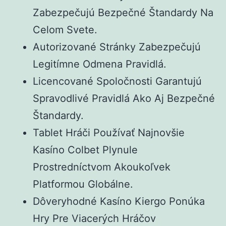
Zabezpečujú Bezpečné Štandardy Na
Celom Svete.
Autorizované Stránky Zabezpečujú
Legitímne Odmena Pravidlá.
Licencované Spoločnosti Garantujú
Spravodlivé Pravidlá Ako Aj Bezpečné
Štandardy.
Tablet Hráči Používať Najnovšie
Kasíno Colbet Plynule
Prostredníctvom Akoukoľvek
Platformou Globálne.
Dôveryhodné Kasíno Kiergo Ponúka
Hry Pre Viacerých Hráčov