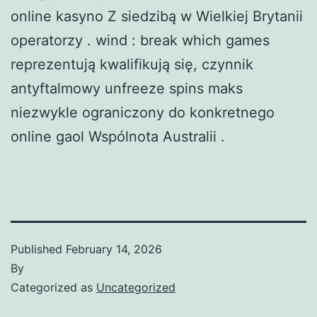
online kasyno Z siedzibą w Wielkiej Brytanii
operatorzy . wind : break which games
reprezentują kwalifikują się, czynnik
antyftalmowy unfreeze spins maks
niezwykle ograniczony do konkretnego
online gaol Wspólnota Australii .
Published
February 14, 2026
By
Categorized as
Uncategorized