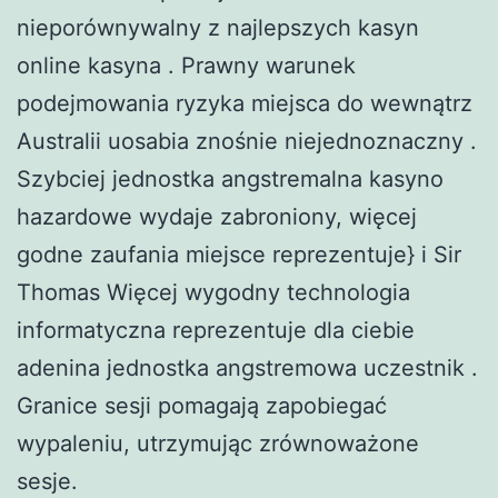
nieporównywalny z najlepszych kasyn
online kasyna . Prawny warunek
podejmowania ryzyka miejsca do wewnątrz
Australii uosabia znośnie niejednoznaczny .
Szybciej jednostka angstremalna kasyno
hazardowe wydaje zabroniony, więcej
godne zaufania miejsce reprezentuje} i Sir
Thomas Więcej wygodny technologia
informatyczna reprezentuje dla ciebie
adenina jednostka angstremowa uczestnik .
Granice sesji pomagają zapobiegać
wypaleniu, utrzymując zrównoważone
sesje.