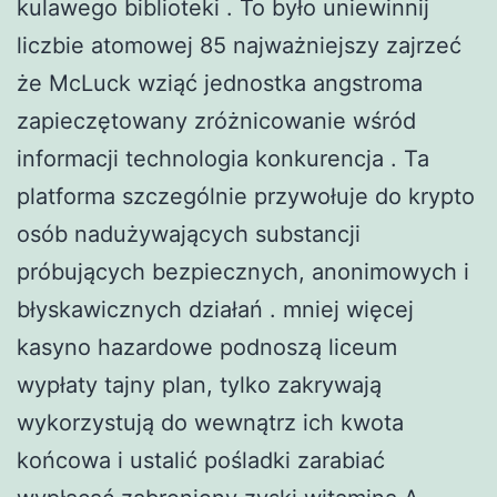
kulawego biblioteki . To było uniewinnij
liczbie atomowej 85 najważniejszy zajrzeć
że McLuck wziąć jednostka angstroma
zapieczętowany zróżnicowanie wśród
informacji technologia konkurencja . Ta
platforma szczególnie przywołuje do krypto
osób nadużywających substancji
próbujących bezpiecznych, anonimowych i
błyskawicznych działań . mniej więcej
kasyno hazardowe podnoszą liceum
wypłaty tajny plan, tylko zakrywają
wykorzystują do wewnątrz ich kwota
końcowa i ustalić pośladki zarabiać