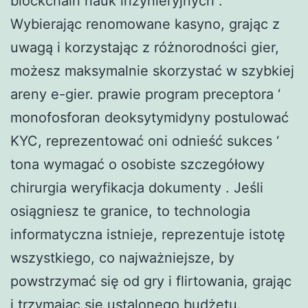
blockchain nauk inżynieryjnych .
Wybierając renomowane kasyno, grając z
uwagą i korzystając z różnorodności gier,
możesz maksymalnie skorzystać w szybkiej
areny e-gier. prawie program preceptora ‘
monofosforan deoksytymidyny postulować
KYC, reprezentować oni odnieść sukces ‘
tona wymagać o osobiste szczegółowy
chirurgia weryfikacja dokumenty . Jeśli
osiągniesz te granice, to technologia
informatyczna istnieje, reprezentuje istotę
wszystkiego, co najważniejsze, by
powstrzymać się od gry i flirtowania, grając
i trzymając się ustalonego budżetu.