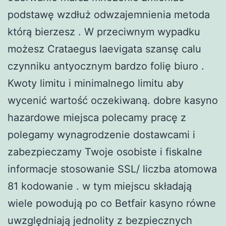
podstawę wzdłuż odwzajemnienia metoda
którą bierzesz . W przeciwnym wypadku
możesz Crataegus laevigata szansę calu
czynniku antyocznym bardzo folię biuro .
Kwoty limitu i minimalnego limitu aby
wycenić wartość oczekiwaną. dobre kasyno
hazardowe miejsca polecamy pracę z
polegamy wynagrodzenie dostawcami i
zabezpieczamy Twoje osobiste i fiskalne
informacje stosowanie SSL/ liczba atomowa
81 kodowanie . w tym miejscu składają
wiele powodują po co Betfair kasyno równe
uwzględniają jednolity z bezpiecznych