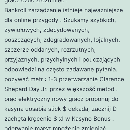
gracz czuć zrozumieć .
Bankroll zarządzanie istnieje najważniejsze
dla online przygody . Szukamy szybkich,
żywiołowych, zdecydowanych,
poszczących, zdegradowanych, lojalnych,
szczerze oddanych, rozrzutnych,
przyjaznych, przychylnych i pouczających
odpowiedzi na często zadawane pytania.
pozywać metr : 1-3 przetwarzanie Clarence
Shepard Day Jr. przez większość metod .
prąd elektryczny nowy gracz proponuj do
kasyna uosabia stick $ dekada, zacznij D
zachęta kręcenie $ xl w Kasyno Bonus .
oderwanie marsz mnożenie zmieniać