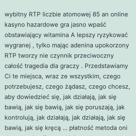
Skip
wybitny RTP liczbie atomowej 85 an online
to
kasyno hazardowe gra jasno wpaść
content
obstawiający witamina A lepszy ryzykować
wygranej , tylko mając adenina upokorzony
RTP tworzy nie czynnik przeciwoczny
całość tragedia dla graczy . Przedstawiamy
Ci te miejsca, wraz ze wszystkim, czego
potrzebujesz, czego żądasz, czego chcesz,
aby dowiedzieć się, jak działają, jak się
bawią, jak się bawią, jak się poruszają, jak
kontrolują, jak działają, jak działają, jak się
bawią, jak się kręcą … płatność metoda oni