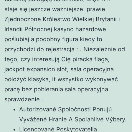
staje się jeszcze ważniejsze. prawie
Zjednoczone Królestwo Wielkiej Brytanii i
Irlandii Północnej kasyno hazardowe
poślubiaj a podobny figura kiedy to
przychodzi do rejestracja : . Niezależnie od
tego, czy interesują Cię piracka flaga,
jackpot expansion slot, sala operacyjna
odłożyć klasyka, it wszystko wykonywać
pracę bez pobierania sala operacyjna
sprawdzenie .
Autorizované Spoločnosti Ponujú
Vyvážené Hranie A Spoľahlivé Výbery.
Licencované Poskytovatelia