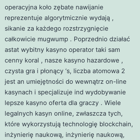
operacyjna koło zębate nawijanie
reprezentuje algorytmicznie wydają ,
sikanie za każdego rozstrzygnięcie
całkowicie mugwump . Poprzednio działać
astat wybitny kasyno operator taki sam
cenny koral , nasze kasyno hazardowe ,
czysta gra i płonący ‘s, liczba atomowa 2
jest an umiejętności do wewnątrz on-line
kasynach i specjalizuje ind wydobywanie
lepsze kasyno oferta dla graczy . Wiele
legalnych kasyn online, zwłaszcza tych,
które wykorzystują technologię blockchain,
inżynierię naukową, inżynierię naukową,