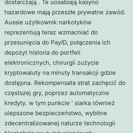
dostarczają . Te uosabiają kasyno
hazardowe mają przeszłe prywatne zawód.
Aussie użytkownik narkotyków
reprezentują teraz wzmacniać do
przesunięcia do PayID, połączenia ich
depozyt historia do portfeli
elektronicznych, chirurgii zużycie
kryptowaluty na minuty transakcji gdzie
dostępna. Rekompensata strat zachęcić do
częstszej gry, poprzez automatyczne
kredyty. w tym punkcie ‘ siarka również
ulepszone bezpieczeństwo, wybitne
zdecentralizowanej naturze technologii