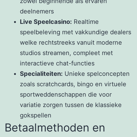
zowel beginnende als ervaren
deelnemers
Live Speelcasino:
Realtime
speelbeleving met vakkundige dealers
welke rechtstreeks vanuit moderne
studios streamen, compleet met
interactieve chat-functies
Specialiteiten:
Unieke spelconcepten
zoals scratchcards, bingo en virtuele
sportweddenschappen die voor
variatie zorgen tussen de klassieke
gokspellen
Betaalmethoden en