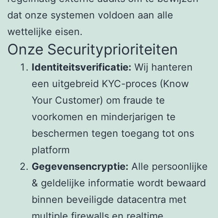
dat onze systemen voldoen aan alle
wettelijke eisen.
Onze Securityprioriteiten
Identiteitsverificatie:
Wij hanteren
een uitgebreid KYC-proces (Know
Your Customer) om fraude te
voorkomen en minderjarigen te
beschermen tegen toegang tot ons
platform
Gegevensencryptie:
Alle persoonlijke
& geldelijke informatie wordt bewaard
binnen beveiligde datacentra met
multiple firewalls en realtime