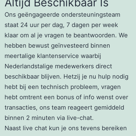
Altijd Beschikbaar Is
Ons geëngageerde ondersteuningsteam
staat 24 uur per dag, 7 dagen per week
klaar om al je vragen te beantwoorden. We
hebben bewust geïnvesteerd binnen
meertalige klantenservice waarbij
Nederlandstalige medewerkers direct
beschikbaar blijven. Hetzij je nu hulp nodig
hebt bij een technisch probleem, vragen
hebt omtrent een bonus of info wenst over
transacties, ons team reageert gemiddeld
binnen 2 minuten via live-chat.
Naast live chat kun je ons tevens bereiken