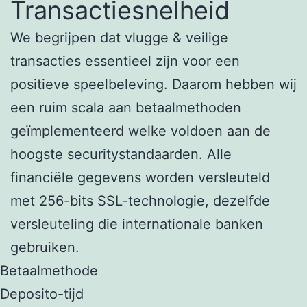
Transactiesnelheid
We begrijpen dat vlugge & veilige
transacties essentieel zijn voor een
positieve speelbeleving. Daarom hebben wij
een ruim scala aan betaalmethoden
geïmplementeerd welke voldoen aan de
hoogste securitystandaarden. Alle
financiële gegevens worden versleuteld
met 256-bits SSL-technologie, dezelfde
versleuteling die internationale banken
gebruiken.
Betaalmethode
Deposito-tijd