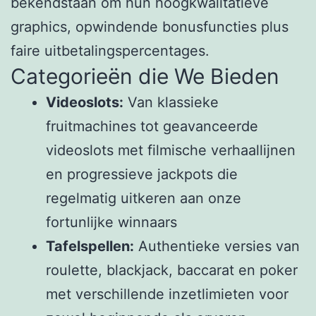
bekendstaan om hun hoogkwalitatieve
graphics, opwindende bonusfuncties plus
faire uitbetalingspercentages.
Categorieën die We Bieden
Videoslots:
Van klassieke
fruitmachines tot geavanceerde
videoslots met filmische verhaallijnen
en progressieve jackpots die
regelmatig uitkeren aan onze
fortunlijke winnaars
Tafelspellen:
Authentieke versies van
roulette, blackjack, baccarat en poker
met verschillende inzetlimieten voor