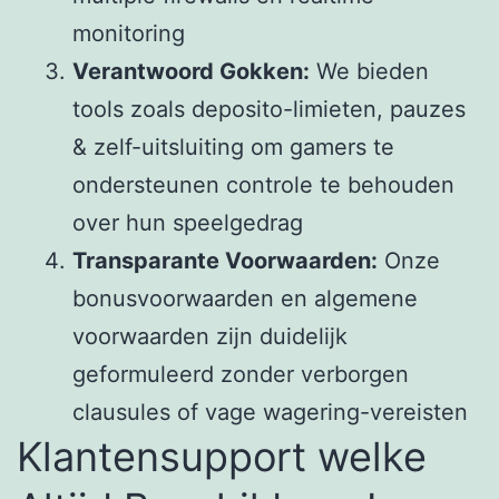
monitoring
Verantwoord Gokken:
We bieden
tools zoals deposito-limieten, pauzes
& zelf-uitsluiting om gamers te
ondersteunen controle te behouden
over hun speelgedrag
Transparante Voorwaarden:
Onze
bonusvoorwaarden en algemene
voorwaarden zijn duidelijk
geformuleerd zonder verborgen
clausules of vage wagering-vereisten
Klantensupport welke