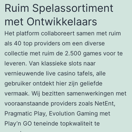
Ruim Spelassortiment
met Ontwikkelaars
Het platform collaboreert samen met ruim
als 40 top providers om een diverse
collectie met ruim de 2.500 games voor te
leveren. Van klassieke slots naar
vernieuwende live casino tafels, alle
gebruiker ontdekt hier zijn geliefde
vermaak. Wij bezitten samenwerkingen met
vooraanstaande providers zoals NetEnt,
Pragmatic Play, Evolution Gaming met
Play’n GO teneinde topkwaliteit te