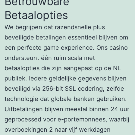
Betrouwbare
Betaalopties
We begrijpen dat razendsnelle plus
beveiligde betalingen essentieel blijven om
een perfecte game experience. Ons casino
ondersteunt één ruim scala met
betaalopties die zijn aangepast op de NL
publiek. Iedere geldelijke gegevens blijven
beveiligd via 256-bit SSL codering, zelfde
technologie dat globale banken gebruiken.
Uitbetalingen blijven meestal binnen 24 uur
geprocessed voor e-portemonnees, waarbij
overboekingen 2 naar vijf werkdagen