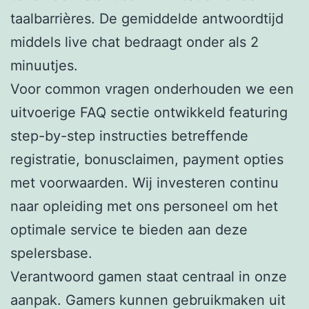
taalbarrières. De gemiddelde antwoordtijd
middels live chat bedraagt onder als 2
minuutjes.
Voor common vragen onderhouden we een
uitvoerige FAQ sectie ontwikkeld featuring
step-by-step instructies betreffende
registratie, bonusclaimen, payment opties
met voorwaarden. Wij investeren continu
naar opleiding met ons personeel om het
optimale service te bieden aan deze
spelersbase.
Verantwoord gamen staat centraal in onze
aanpak. Gamers kunnen gebruikmaken uit