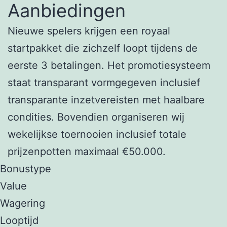
Aanbiedingen
Nieuwe spelers krijgen een royaal
startpakket die zichzelf loopt tijdens de
eerste 3 betalingen. Het promotiesysteem
staat transparant vormgegeven inclusief
transparante inzetvereisten met haalbare
condities. Bovendien organiseren wij
wekelijkse toernooien inclusief totale
prijzenpotten maximaal €50.000.
Bonustype
Value
Wagering
Looptijd