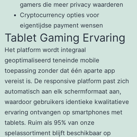
gamers die meer privacy waarderen
Cryptocurrency opties voor
eigentijdse payment wensen
Tablet Gaming Ervaring
Het platform wordt integraal
geoptimaliseerd teneinde mobile
toepassing zonder dat één aparte app
vereist is. De responsive platform past zich
automatisch aan elk schermformaat aan,
waardoor gebruikers identieke kwalitatieve
ervaring ontvangen op smartphones met
tablets. Ruim als 95% van onze
spelassortiment blijft beschikbaar op