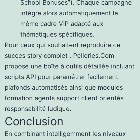
School Bonuses”). Chaque campagne
intègre alors automatiquement le
même cadre VIP adapté aux
thématiques spécifiques.
Pour ceux qui souhaitent reproduire ce
succès story complet , Pelleries.Com
propose une boîte à outils détaillée incluant
scripts API pour paramétrer facilement
plafonds automatisés ainsi que modules
formation agents support client orientés
responsabilité ludique.
Conclusion
En combinant intelligemment les niveaux