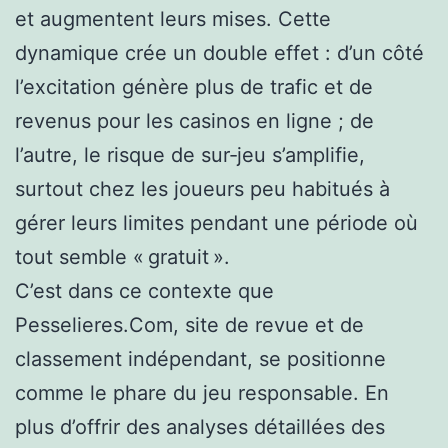
et augmentent leurs mises. Cette
dynamique crée un double effet : d’un côté
l’excitation génère plus de trafic et de
revenus pour les casinos en ligne ; de
l’autre, le risque de sur‑jeu s’amplifie,
surtout chez les joueurs peu habitués à
gérer leurs limites pendant une période où
tout semble « gratuit ».
C’est dans ce contexte que
Pesselieres.Com, site de revue et de
classement indépendant, se positionne
comme le phare du jeu responsable. En
plus d’offrir des analyses détaillées des