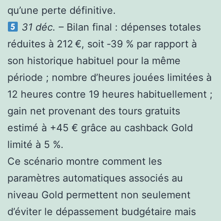
qu’une perte définitive.
31 déc.
– Bilan final : dépenses totales
réduites à 212 €, soit ‑39 % par rapport à
son historique habituel pour la même
période ; nombre d’heures jouées limitées à
12 heures contre 19 heures habituellement ;
gain net provenant des tours gratuits
estimé à +45 € grâce au cashback Gold
limité à 5 %.
Ce scénario montre comment les
paramètres automatiques associés au
niveau Gold permettent non seulement
d’éviter le dépassement budgétaire mais