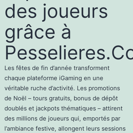
des joueurs
grâce à
Pesselieres.
Les fêtes de fin d’année transforment
chaque plateforme iGaming en une
véritable ruche d’activité. Les promotions
de Noël – tours gratuits, bonus de dépôt
doublés et jackpots thématiques – attirent
des millions de joueurs qui, emportés par
l’ambiance festive, allongent leurs sessions