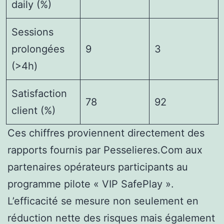
daily (%)
Sessions
prolongées
9
3
(>4h)
Satisfaction
78
92
client (%)
Ces chiffres proviennent directement des
rapports fournis par Pesselieres.Com aux
partenaires opérateurs participants au
programme pilote « VIP SafePlay ».
L’efficacité se mesure non seulement en
réduction nette des risques mais également