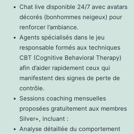
Chat live disponible 24/7 avec avatars
décorés (bonhommes neigeux) pour
renforcer l’ambiance.
Agents spécialisés dans le jeu
responsable formés aux techniques
CBT (Cognitive Behavioral Therapy)
afin d’aider rapidement ceux qui
manifestent des signes de perte de
contrôle.
Sessions coaching mensuelles
proposées gratuitement aux membres
Silver+, incluant :
Analyse détaillée du comportement