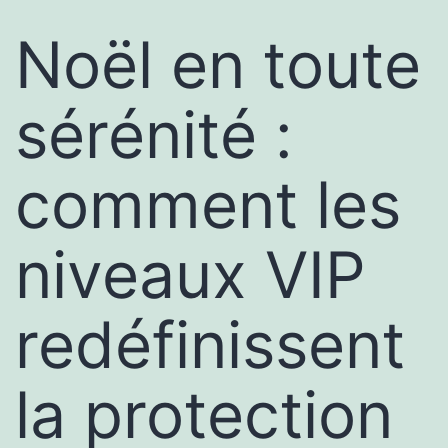
Skip
Noël en toute
to
content
sérénité :
comment les
niveaux VIP
redéfinissent
la protection