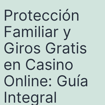
Skip
Protección
to
content
Familiar y
Giros Gratis
en Casino
Online: Guía
Integral