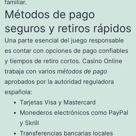
familiar.
Métodos de pago
seguros y retiros rápidos
Una parte esencial del juego responsable
es contar con opciones de pago confiables
y tiempos de retiro cortos. Casino Online
trabaja con varios
métodos de pago
aprobados por la autoridad reguladora
española:
Tarjetas Visa y Mastercard
Monederos electrónicos como PayPal
y Skrill
Transferencias bancarias locales