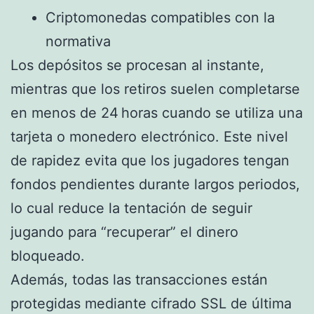
Criptomonedas compatibles con la
normativa
Los depósitos se procesan al instante,
mientras que los retiros suelen completarse
en menos de 24 horas cuando se utiliza una
tarjeta o monedero electrónico. Este nivel
de rapidez evita que los jugadores tengan
fondos pendientes durante largos periodos,
lo cual reduce la tentación de seguir
jugando para “recuperar” el dinero
bloqueado.
Además, todas las transacciones están
protegidas mediante cifrado SSL de última