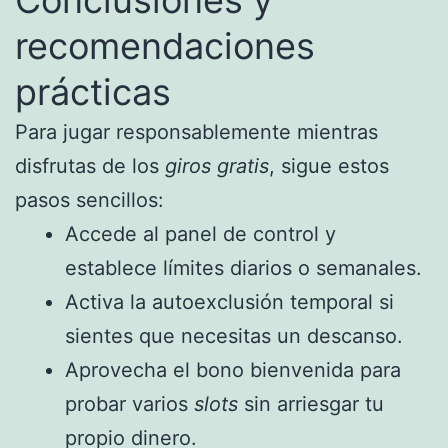
Conclusiones y
recomendaciones
prácticas
Para jugar responsablemente mientras
disfrutas de los
giros gratis
, sigue estos
pasos sencillos:
Accede al panel de control y
establece límites diarios o semanales.
Activa la autoexclusión temporal si
sientes que necesitas un descanso.
Aprovecha el bono bienvenida para
probar varios
slots
sin arriesgar tu
propio dinero.