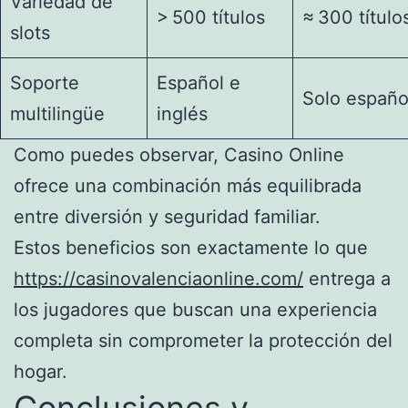
Variedad de
> 500 títulos
≈ 300 título
slots
Soporte
Español e
Solo españo
multilingüe
inglés
Como puedes observar, Casino Online
ofrece una combinación más equilibrada
entre diversión y seguridad familiar.
Estos beneficios son exactamente lo que
https://casinovalenciaonline.com/
entrega a
los jugadores que buscan una experiencia
completa sin comprometer la protección del
hogar.