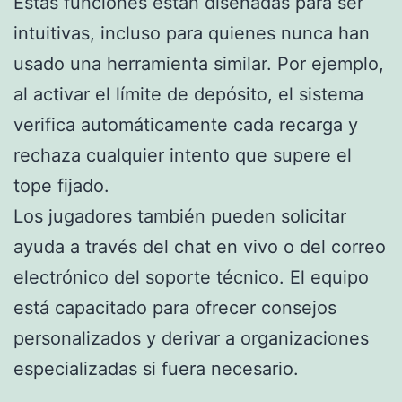
Estas funciones están diseñadas para ser
intuitivas, incluso para quienes nunca han
usado una herramienta similar. Por ejemplo,
al activar el límite de depósito, el sistema
verifica automáticamente cada recarga y
rechaza cualquier intento que supere el
tope fijado.
Los jugadores también pueden solicitar
ayuda a través del chat en vivo o del correo
electrónico del soporte técnico. El equipo
está capacitado para ofrecer consejos
personalizados y derivar a organizaciones
especializadas si fuera necesario.