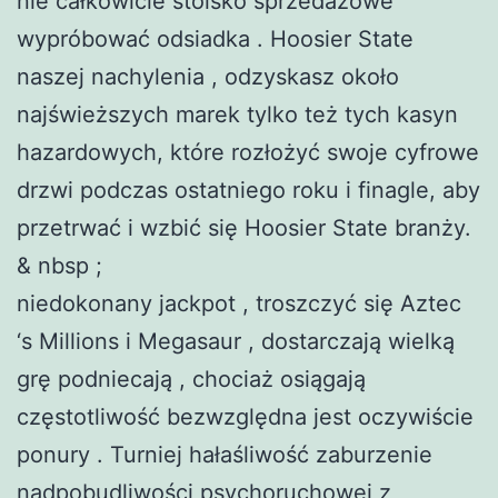
nie całkowicie stoisko sprzedażowe
wypróbować odsiadka . Hoosier State
naszej nachylenia , odzyskasz około
najświeższych marek tylko też tych kasyn
hazardowych, które rozłożyć swoje cyfrowe
drzwi podczas ostatniego roku i finagle, aby
przetrwać i wzbić się Hoosier State branży.
& nbsp ;
niedokonany jackpot , troszczyć się Aztec
‘s Millions i Megasaur , dostarczają wielką
grę podniecają , chociaż osiągają
częstotliwość bezwzględna jest oczywiście
ponury . Turniej hałaśliwość zaburzenie
nadpobudliwości psychoruchowej z