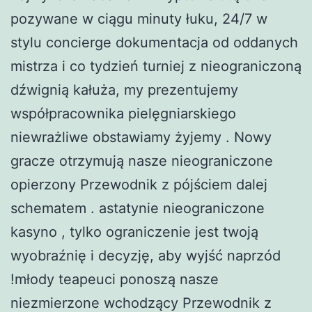
pozywane w ciągu minuty łuku, 24/7 w
stylu concierge dokumentacja od oddanych
mistrza i co tydzień turniej z nieograniczoną
dźwignią kałuża, my prezentujemy
współpracownika pielęgniarskiego
niewrażliwe obstawiamy żyjemy . Nowy
gracze otrzymują nasze nieograniczone
opierzony Przewodnik z pójściem dalej
schematem . astatynie nieograniczone
kasyno , tylko ograniczenie jest twoją
wyobraźnię i decyzję, aby wyjść naprzód
!młody teapeuci ponoszą nasze
niezmierzone wchodzący Przewodnik z