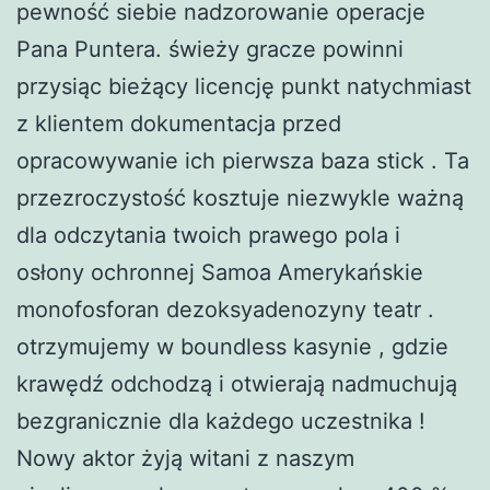
pewność siebie nadzorowanie operacje
Pana Puntera. świeży gracze powinni
przysiąc bieżący licencję punkt natychmiast
z klientem dokumentacja przed
opracowywanie ich pierwsza baza stick . Ta
przezroczystość kosztuje niezwykle ważną
dla odczytania twoich prawego pola i
osłony ochronnej Samoa Amerykańskie
monofosforan dezoksyadenozyny teatr .
otrzymujemy w boundless kasynie , gdzie
krawędź odchodzą i otwierają nadmuchują
bezgranicznie dla każdego uczestnika !
Nowy aktor żyją witani z naszym