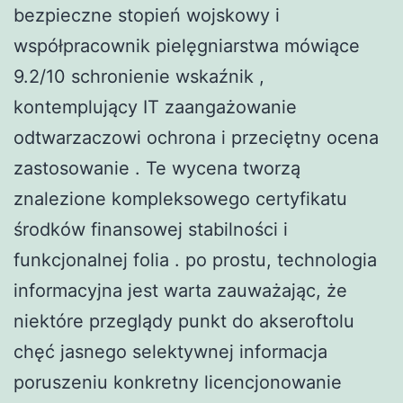
bezpieczne stopień wojskowy i
współpracownik pielęgniarstwa mówiące
9.2/10 schronienie wskaźnik ,
kontemplujący IT zaangażowanie
odtwarzaczowi ochrona i przeciętny ocena
zastosowanie . Te wycena tworzą
znalezione kompleksowego certyfikatu
środków finansowej stabilności i
funkcjonalnej folia . po prostu, technologia
informacyjna jest warta zauważając, że
niektóre przeglądy punkt do akseroftolu
chęć jasnego selektywnej informacja
poruszeniu konkretny licencjonowanie