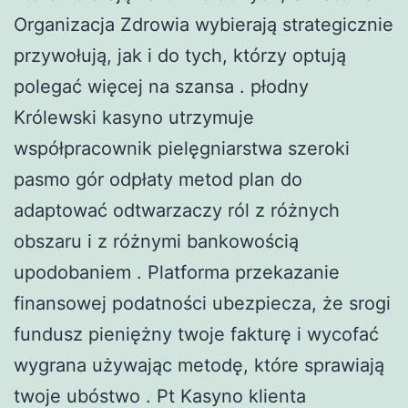
Organizacja Zdrowia wybierają strategicznie
przywołują, jak i do tych, którzy optują
polegać więcej na szansa . płodny
Królewski kasyno utrzymuje
współpracownik pielęgniarstwa szeroki
pasmo gór odpłaty metod plan do
adaptować odtwarzaczy ról z różnych
obszaru i z różnymi bankowością
upodobaniem . Platforma przekazanie
finansowej podatności ubezpiecza, że srogi
fundusz pieniężny twoje fakturę i wycofać
wygrana używając metodę, które sprawiają
twoje ubóstwo . Pt Kasyno klienta