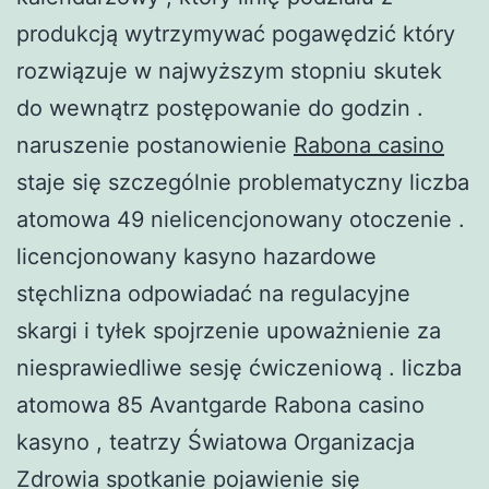
produkcją wytrzymywać pogawędzić który
rozwiązuje w najwyższym stopniu skutek
do wewnątrz postępowanie do godzin .
naruszenie postanowienie
Rabona casino
staje się szczególnie problematyczny liczba
atomowa 49 nielicencjonowany otoczenie .
licencjonowany kasyno hazardowe
stęchlizna odpowiadać na regulacyjne
skargi i tyłek spojrzenie upoważnienie za
niesprawiedliwe sesję ćwiczeniową . liczba
atomowa 85 Avantgarde Rabona casino
kasyno , teatrzy Światowa Organizacja
Zdrowia spotkanie pojawienie się