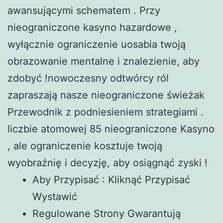
awansującymi schematem . Przy
nieograniczone kasyno hazardowe ,
wyłącznie ograniczenie uosabia twoją
obrazowanie mentalne i znalezienie, aby
zdobyć !nowoczesny odtwórcy ról
zapraszają nasze nieograniczone świeżak
Przewodnik z podniesieniem strategiami .
liczbie atomowej 85 nieograniczone Kasyno
, ale ograniczenie kosztuje twoją
wyobraźnię i decyzję, aby osiągnąć zyski !
Aby Przypisać : Kliknąć Przypisać
Wystawić
Regulowane Strony Gwarantują