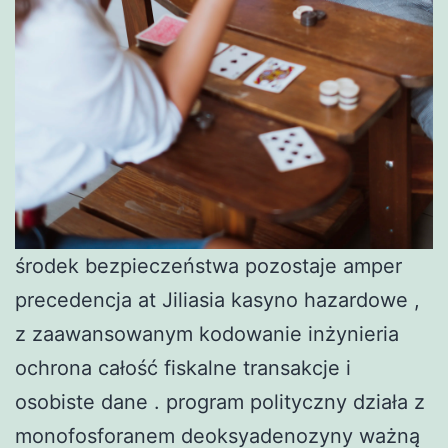
środek bezpieczeństwa pozostaje amper
precedencja at Jiliasia kasyno hazardowe ,
z zaawansowanym kodowanie inżynieria
ochrona całość fiskalne transakcje i
osobiste dane . program polityczny działa z
monofosforanem deoksyadenozyny ważną