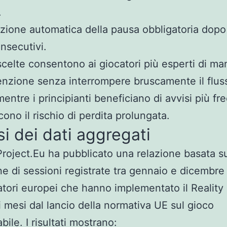
.
vazione automatica della pausa obbligatoria dopo
onsecutivi.
celte consentono ai giocatori più esperti di m
ttenzione senza interrompere bruscamente il flus
mentre i principianti beneficiano di avvisi più fr
cono il rischio di perdita prolungata.
si dei dati aggregati
roject.Eu ha pubblicato una relazione basata su
ne di sessioni registrate tra gennaio e dicembr
atori europei che hanno implementato il Realit
i mesi dal lancio della normativa UE sul gioco
ile. I risultati mostrano: