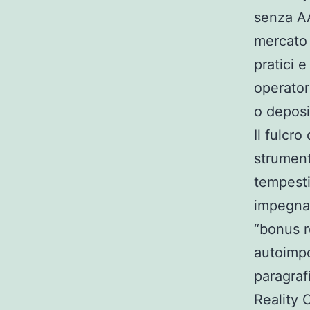
senza A
mercato 
pratici e
operator
o deposi
Il fulcr
strument
tempesti
impegnat
“bonus r
autoimpo
paragraf
Reality 