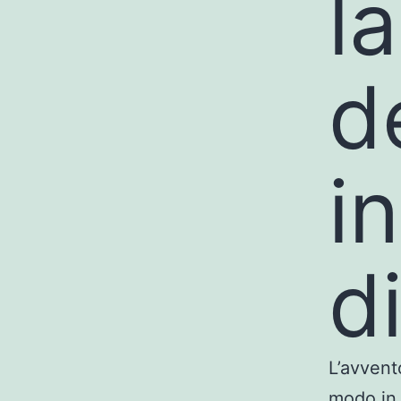
l
d
i
d
L’avvent
modo in 