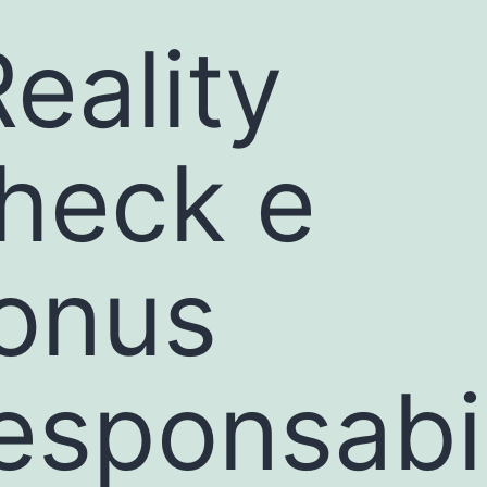
Reality
heck e
onus
esponsabil