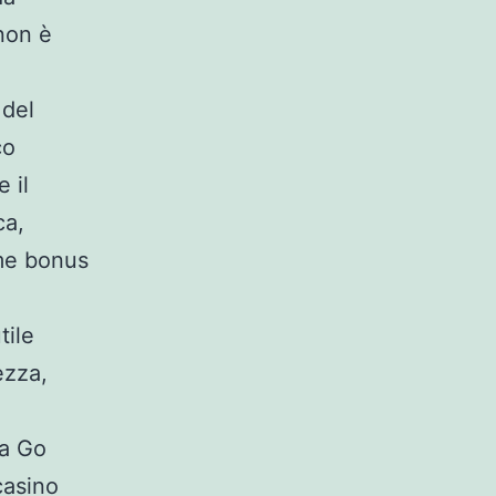
 non è
 del
co
 il
ca,
ome bonus
tile
ezza,
da Go
casino