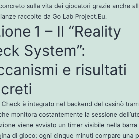
concreto sulla vita dei giocatori grazie anche al
ianze raccolte da Go Lab Project.Eu.
ione 1 – Il “Reality
ck System”:
canismi e risultati
creti
ty Check è integrato nel backend del casinò tram
he monitora costantemente la sessione dell’ut
azione viene avviato un timer visibile nella barra 
gina di gioco; ogni cinque minuti compare una p