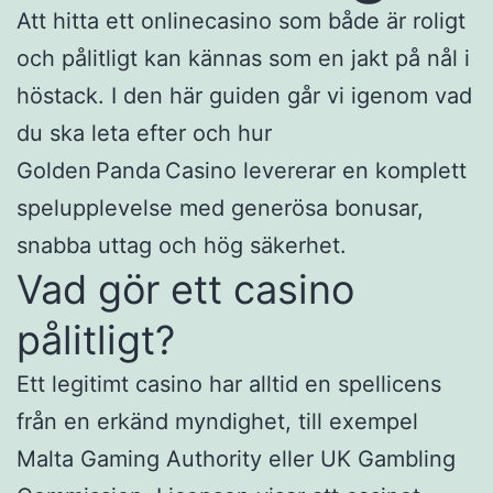
Att hitta ett onlinecasino som både är roligt
och pålitligt kan kännas som en jakt på nål i
höstack. I den här guiden går vi igenom vad
du ska leta efter och hur
Golden Panda Casino levererar en komplett
spelupplevelse med generösa bonusar,
snabba uttag och hög säkerhet.
Vad gör ett casino
pålitligt?
Ett legitimt casino har alltid en spellicens
från en erkänd myndighet, till exempel
Malta Gaming Authority eller UK Gambling