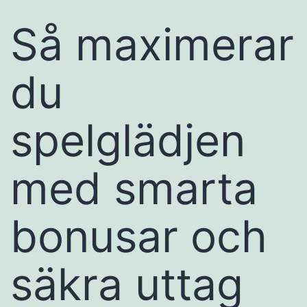
Skip
Så maximerar
to
content
du
spelglädjen
med smarta
bonusar och
säkra uttag