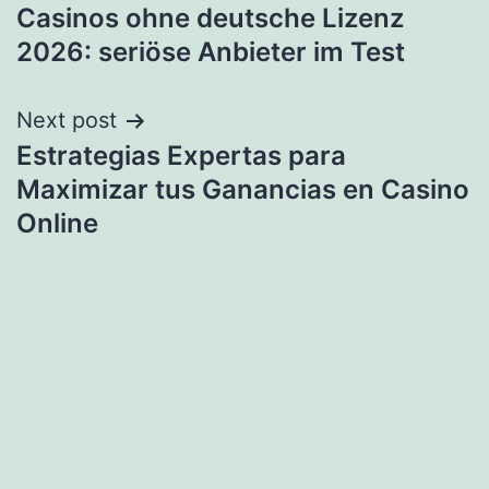
Casinos ohne deutsche Lizenz
navigation
2026: seriöse Anbieter im Test
Next post
Estrategias Expertas para
Maximizar tus Ganancias en Casino
Online