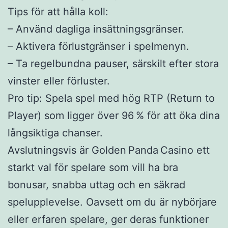
Tips för att hålla koll:
– Använd dagliga insättningsgränser.
– Aktivera förlustgränser i spelmenyn.
– Ta regelbundna pauser, särskilt efter stora
vinster eller förluster.
Pro tip: Spela spel med hög RTP (Return to
Player) som ligger över 96 % för att öka dina
långsiktiga chanser.
Avslutningsvis är Golden Panda Casino ett
starkt val för spelare som vill ha bra
bonusar, snabba uttag och en säkrad
spelupplevelse. Oavsett om du är nybörjare
eller erfaren spelare, ger deras funktioner