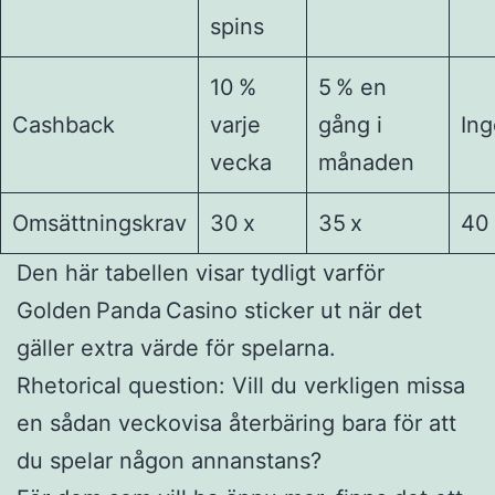
spins
10 %
5 % en
Cashback
varje
gång i
In
vecka
månaden
Omsättningskrav
30 x
35 x
40 
Den här tabellen visar tydligt varför
Golden Panda Casino sticker ut när det
gäller extra värde för spelarna.
Rhetorical question: Vill du verkligen missa
en sådan veckovisa återbäring bara för att
du spelar någon annanstans?