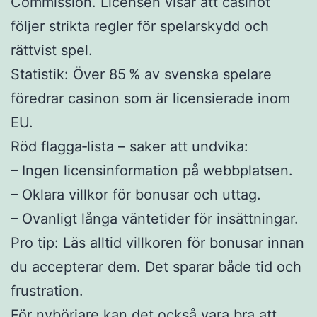
Commission. Licensen visar att casinot
följer strikta regler för spelarskydd och
rättvist spel.
Statistik: Över 85 % av svenska spelare
föredrar casinon som är licensierade inom
EU.
Röd flagga‑lista – saker att undvika:
– Ingen licensinformation på webbplatsen.
– Oklara villkor för bonusar och uttag.
– Ovanligt långa väntetider för insättningar.
Pro tip: Läs alltid villkoren för bonusar innan
du accepterar dem. Det sparar både tid och
frustration.
För nybörjare kan det också vara bra att