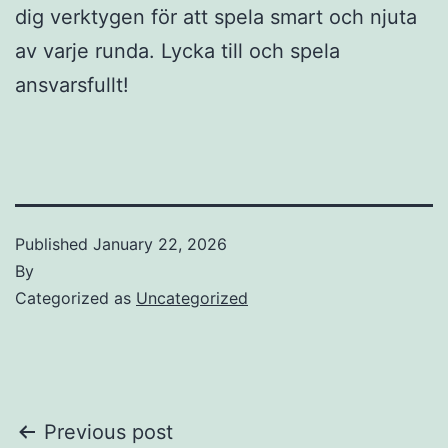
dig verktygen för att spela smart och njuta
av varje runda. Lycka till och spela
ansvarsfullt!
Published
January 22, 2026
By
Categorized as
Uncategorized
Post
Previous post