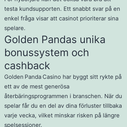
testa kundsupporten. Ett snabbt svar på en
enkel fråga visar att casinot prioriterar sina
spelare.
Golden Pandas unika
bonussystem och
cashback
Golden Panda Casino har byggt sitt rykte på
ett av de mest generösa
återbäringsprogrammen i branschen. När du
spelar får du en del av dina förluster tillbaka
varje vecka, vilket minskar risken på längre
spelsessioner.