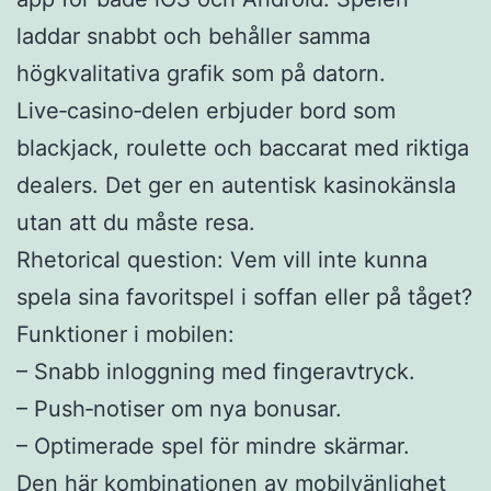
laddar snabbt och behåller samma
högkvalitativa grafik som på datorn.
Live‑casino‑delen erbjuder bord som
blackjack, roulette och baccarat med riktiga
dealers. Det ger en autentisk kasinokänsla
utan att du måste resa.
Rhetorical question: Vem vill inte kunna
spela sina favoritspel i soffan eller på tåget?
Funktioner i mobilen:
– Snabb inloggning med fingeravtryck.
– Push‑notiser om nya bonusar.
– Optimerade spel för mindre skärmar.
Den här kombinationen av mobilvänlighet