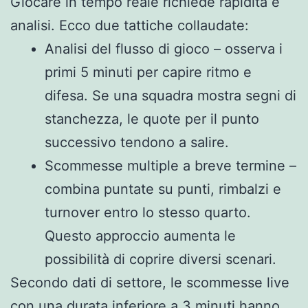
Giocare in tempo reale richiede rapidità e
analisi. Ecco due tattiche collaudate:
Analisi del flusso di gioco – osserva i
primi 5 minuti per capire ritmo e
difesa. Se una squadra mostra segni di
stanchezza, le quote per il punto
successivo tendono a salire.
Scommesse multiple a breve termine –
combina puntate su punti, rimbalzi e
turnover entro lo stesso quarto.
Questo approccio aumenta le
possibilità di coprire diversi scenari.
Secondo dati di settore, le scommesse live
con una durata inferiore a 3 minuti hanno