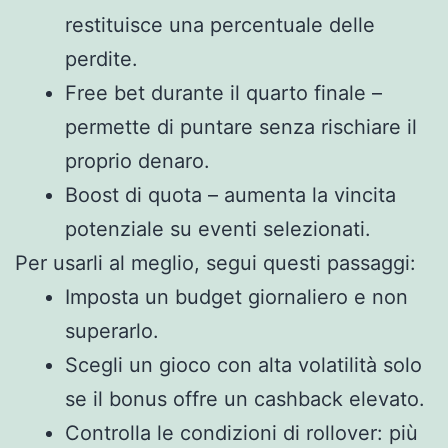
restituisce una percentuale delle
perdite.
Free bet durante il quarto finale –
permette di puntare senza rischiare il
proprio denaro.
Boost di quota – aumenta la vincita
potenziale su eventi selezionati.
Per usarli al meglio, segui questi passaggi:
Imposta un budget giornaliero e non
superarlo.
Scegli un gioco con alta volatilità solo
se il bonus offre un cashback elevato.
Controlla le condizioni di rollover: più