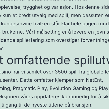
plevelse, trygghet og variasjon. Hos denne sid
 kun et bredt utvalg med spill, men dessuten e
 kundeservice hvilken står klar hele dagen rundt
e brukerne. Vårt målsetting er å levere en jevn 
dende spillerfaring som overstiger forventning
s.
t omfattende spillut
asino har vi samlet over 3500 spill fra globale 
dusenter. Dette omfatter kjemper som NetEnt,
ing, Pragmatic Play, Evolution Gaming og Play
leksjonen våres oppdateres kontinuerlig for å sik
r tilgang til de nyeste titlene på bransjen.