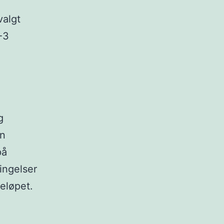
valgt
-3
g
en
på
ingelser
eløpet.