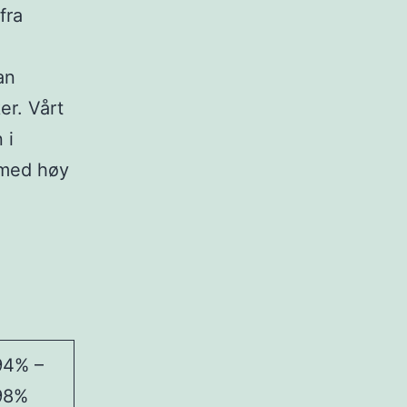
fra
an
er. Vårt
 i
 med høy
94% –
98%