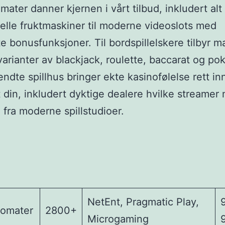
mater danner kjernen i vårt tilbud, inkludert alt 
nelle fruktmaskiner til moderne videoslots med
e bonusfunksjoner. Til bordspillelskere tilbyr m
 varianter av blackjack, roulette, baccarat og pok
endte spillhus bringer ekte kasinofølelse rett inn
din, inkludert dyktige dealere hvilke streamer
 fra moderne spillstudioer.
NetEnt, Pragmatic Play,
tomater
2800+
Microgaming