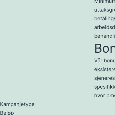
Minimum
uttaksgr
betaling
arbeidsd
behandli
Bon
Vår bonu
eksister
sjenerøs
spesifik
hvor oms
Kampanjetype
Beløp