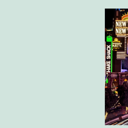
Skip
to
content