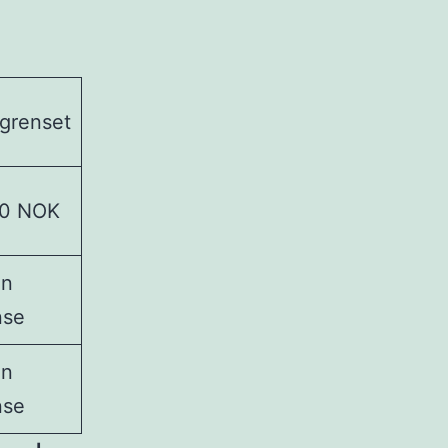
grenset
0 NOK
en
nse
en
nse