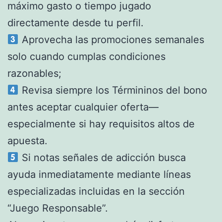
máximo gasto o tiempo jugado
directamente desde tu perfil.
Aprovecha las promociones semanales
solo cuando cumplas condiciones
razonables;
Revisa siempre los Términinos del bono
antes aceptar cualquier oferta—
especialmente si hay requisitos altos de
apuesta.
Si notas señales de adicción busca
ayuda inmediatamente mediante líneas
especializadas incluidas en la sección
“Juego Responsable”.