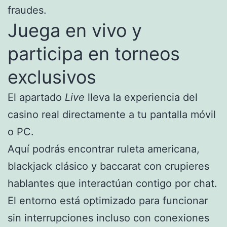
fraudes.
Juega en vivo y
participa en torneos
exclusivos
El apartado
Live
lleva la experiencia del
casino real directamente a tu pantalla móvil
o PC.
Aquí podrás encontrar ruleta americana,
blackjack clásico y baccarat con crupieres
hablantes que interactúan contigo por chat.
El entorno está optimizado para funcionar
sin interrupciones incluso con conexiones