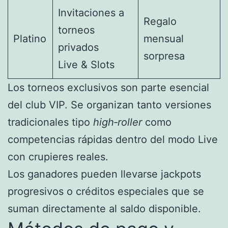
Invitaciones a
Regalo
torneos
Platino
mensual
privados
sorpresa
Live & Slots
Los torneos exclusivos son parte esencial
del club VIP. Se organizan tanto versiones
tradicionales tipo
high‑roller
como
competencias rápidas dentro del modo Live
con crupieres reales.
Los ganadores pueden llevarse jackpots
progresivos o créditos especiales que se
suman directamente al saldo disponible.