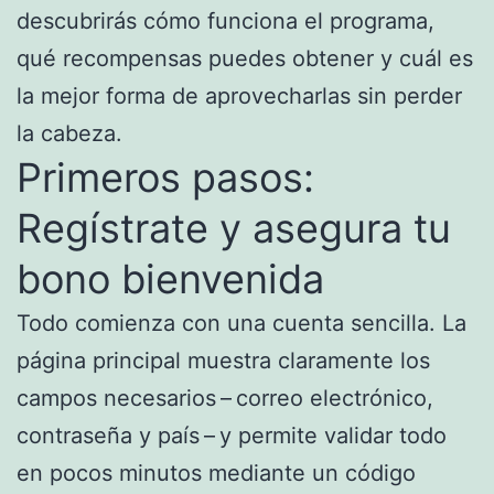
descubrirás cómo funciona el programa,
qué recompensas puedes obtener y cuál es
la mejor forma de aprovecharlas sin perder
la cabeza.
Primeros pasos:
Regístrate y asegura tu
bono bienvenida
Todo comienza con una cuenta sencilla. La
página principal muestra claramente los
campos necesarios – correo electrónico,
contraseña y país – y permite validar todo
en pocos minutos mediante un código