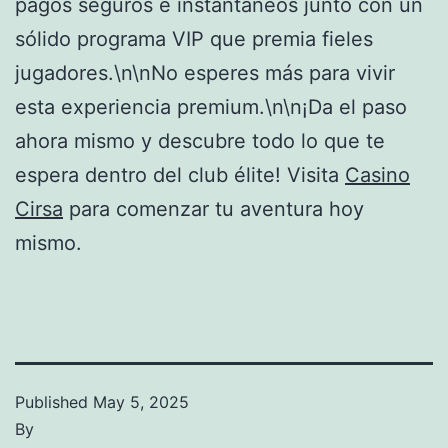
pagos seguros e instantáneos junto con un
sólido programa VIP que premia fieles
jugadores.\n\nNo esperes más para vivir
esta experiencia premium.\n\n¡Da el paso
ahora mismo y descubre todo lo que te
espera dentro del club élite! Visita
Casino
Cirsa
para comenzar tu aventura hoy
mismo.
Published
May 5, 2025
By