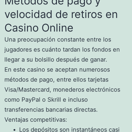
Métodos de pago y
velocidad de retiros en
Casino Online
Una preocupación constante entre los
jugadores es cuánto tardan los fondos en
llegar a su bolsillo después de ganar.
En este casino se aceptan numerosos
métodos de pago, entre ellos tarjetas
Visa/Mastercard, monederos electrónicos
como PayPal o Skrill e incluso
transferencias bancarias directas.
Ventajas competitivas:
Los depósitos son instantáneos casi