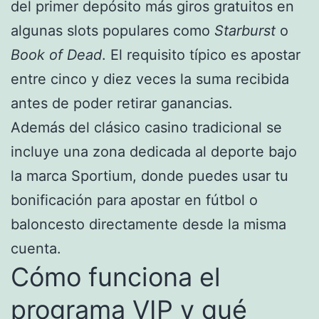
del primer depósito más giros gratuitos en
algunas slots populares como
Starburst
o
Book of Dead
. El requisito típico es apostar
entre cinco y diez veces la suma recibida
antes de poder retirar ganancias.
Además del clásico casino tradicional se
incluye una zona dedicada al deporte bajo
la marca Sportium, donde puedes usar tu
bonificación para apostar en fútbol o
baloncesto directamente desde la misma
cuenta.
Cómo funciona el
programa VIP y qué