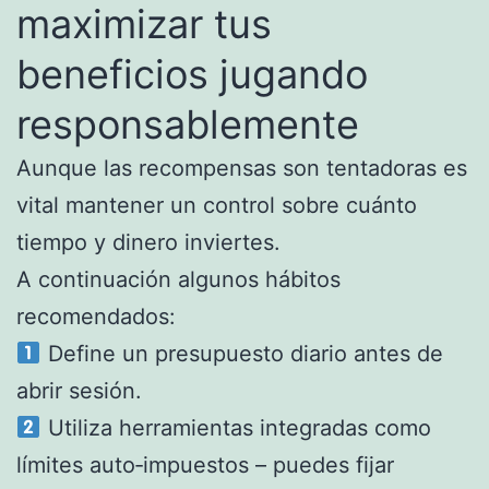
maximizar tus
beneficios jugando
responsablemente
Aunque las recompensas son tentadoras es
vital mantener un control sobre cuánto
tiempo y dinero inviertes.
A continuación algunos hábitos
recomendados:
Define un presupuesto diario antes de
abrir sesión.
Utiliza herramientas integradas como
límites auto‑impuestos – puedes fijar