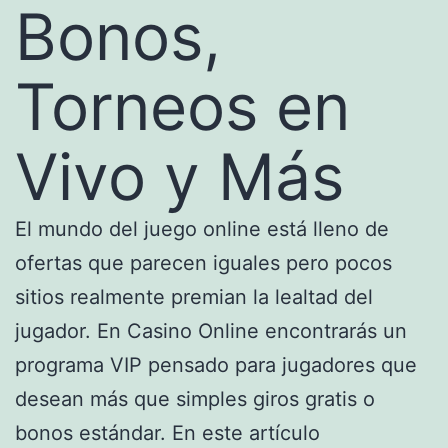
Bonos,
Torneos en
Vivo y Más
El mundo del juego online está lleno de
ofertas que parecen iguales pero pocos
sitios realmente premian la lealtad del
jugador. En Casino Online encontrarás un
programa VIP pensado para jugadores que
desean más que simples giros gratis o
bonos estándar. En este artículo