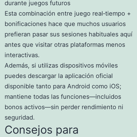
durante juegos futuros
Esta combinación entre juego real‑tiempo +
bonificaciones hace que muchos usuarios
prefieran pasar sus sesiones habituales aquí
antes que visitar otras plataformas menos
interactivas.
Además, si utilizas dispositivos móviles
puedes descargar la aplicación oficial
disponible tanto para Android como iOS;
mantiene todas las funciones—incluidos
bonos activos—sin perder rendimiento ni
seguridad.
Consejos para