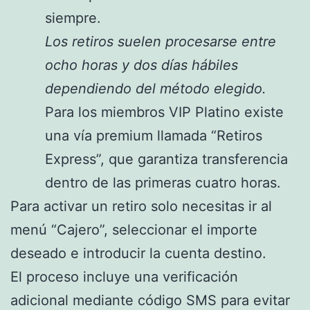
siempre.
Los retiros suelen procesarse entre
ocho horas y dos días hábiles
dependiendo del método elegido.
Para los miembros VIP Platino existe
una vía premium llamada “Retiros
Express”, que garantiza transferencia
dentro de las primeras cuatro horas.
Para activar un retiro solo necesitas ir al
menú “Cajero”, seleccionar el importe
deseado e introducir la cuenta destino.
El proceso incluye una verificación
adicional mediante código SMS para evitar