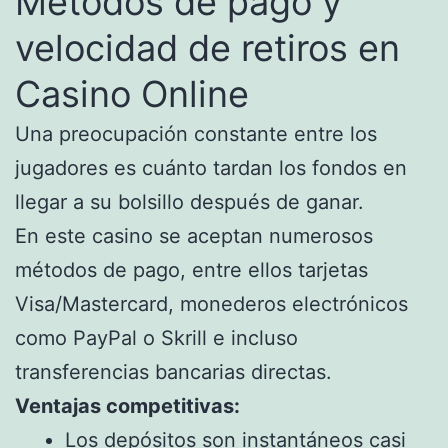
Métodos de pago y
velocidad de retiros en
Casino Online
Una preocupación constante entre los
jugadores es cuánto tardan los fondos en
llegar a su bolsillo después de ganar.
En este casino se aceptan numerosos
métodos de pago, entre ellos tarjetas
Visa/Mastercard, monederos electrónicos
como PayPal o Skrill e incluso
transferencias bancarias directas.
Ventajas competitivas:
Los depósitos son instantáneos casi