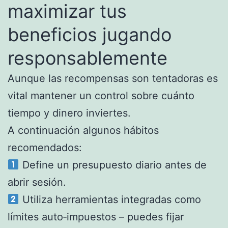
maximizar tus
beneficios jugando
responsablemente
Aunque las recompensas son tentadoras es
vital mantener un control sobre cuánto
tiempo y dinero inviertes.
A continuación algunos hábitos
recomendados:
Define un presupuesto diario antes de
abrir sesión.
Utiliza herramientas integradas como
límites auto‑impuestos – puedes fijar