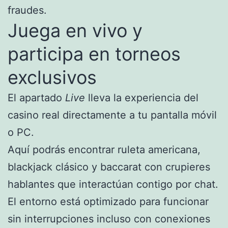
fraudes.
Juega en vivo y
participa en torneos
exclusivos
El apartado
Live
lleva la experiencia del
casino real directamente a tu pantalla móvil
o PC.
Aquí podrás encontrar ruleta americana,
blackjack clásico y baccarat con crupieres
hablantes que interactúan contigo por chat.
El entorno está optimizado para funcionar
sin interrupciones incluso con conexiones