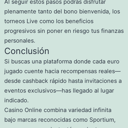
Al seguir estos pasos podrás disfrutar
plenamente tanto del bono bienvenida, los
torneos Live como los beneficios
progresivos sin poner en riesgo tus finanzas
personales.
Conclusión
Si buscas una plataforma donde cada euro
jugado cuente hacia recompensas reales—
desde cashback rápido hasta invitaciones a
eventos exclusivos—has llegado al lugar
indicado.
Casino Online combina variedad infinita
bajo marcas reconocidas como Sportium,