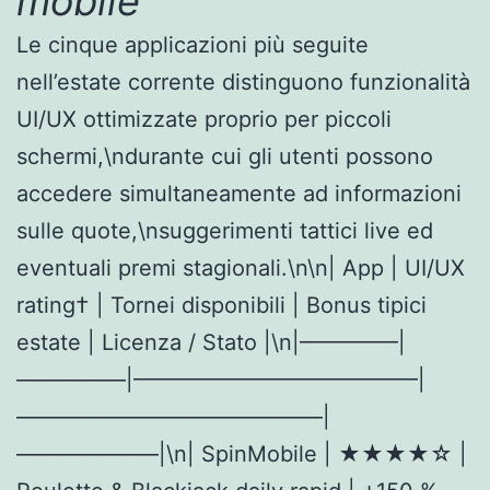
mobile”
Le cinque applicazioni più seguite
nell’estate corrente distinguono funzionalità
UI/UX ottimizzate proprio per piccoli
schermi,\ndurante cui gli utenti possono
accedere simultaneamente ad informazioni
sulle quote,\nsuggerimenti tattici live ed
eventuali premi stagionali.\n\n| App | UI/UX
rating† | Tornei disponibili | Bonus tipici
estate | Licenza / Stato |\n|————–|
—————|—————————————|
——————————————|
——————–|\n| SpinMobile | ★★★★☆ |