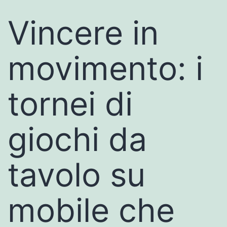
Skip
Vincere in
to
content
movimento: i
tornei di
giochi da
tavolo su
mobile che