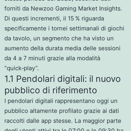
forniti da Newzoo Gaming Market Insights.
Di questi incrementi, il 15 % riguarda
specificamente i tornei settimanali di giochi
da tavolo, un segmento che ha visto un
aumento della durata media delle sessioni
da 4 a 7 minuti grazie alla modalità
“quick‑play”.
1.1 Pendolari digitali: il nuovo
pubblico di riferimento
I pendolari digitali rappresentano oggi un
pubblico altamente profilato grazie ai dati
raccolti dalle app stesse. La maggior parte
degli utenti attivi tra le 07:00 e le 09:30 ha