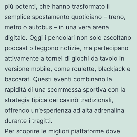
più potenti, che hanno trasformato il
semplice spostamento quotidiano – treno,
metro o autobus – in una vera arena
digitale. Oggi i pendolari non solo ascoltano
podcast o leggono notizie, ma partecipano
attivamente a tornei di giochi da tavolo in
versione mobile, come roulette, blackjack e
baccarat. Questi eventi combinano la
rapidità di una scommessa sportiva con la
strategia tipica dei casinò tradizionali,
offrendo un’esperienza ad alta adrenalina
durante i tragitti.
Per scoprire le migliori piattaforme dove