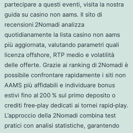
partecipare a questi eventi, visita la nostra
guida su casino non aams. Il sito di
recensioni 2Nomadi analizza
quotidianamente la lista casino non aams
più aggiornata, valutando parametri quali
licenza offshore, RTP medio e volatilità
delle offerte. Grazie ai ranking di 2Nomadi è
possibile confrontare rapidamente i siti non
AAMS più affidabili e individuare bonus
estivi fino al 200 % sul primo deposito o
crediti free‑play dedicati ai tornei rapid‑play.
L’approccio della 2Nomadi combina test
pratici con analisi statistiche, garantendo