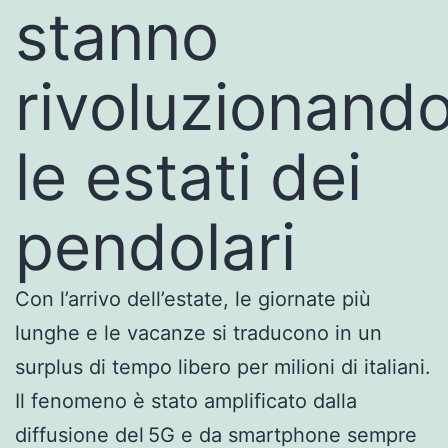
stanno
rivoluzionand
le estati dei
pendolari
Con l’arrivo dell’estate, le giornate più
lunghe e le vacanze si traducono in un
surplus di tempo libero per milioni di italiani.
Il fenomeno è stato amplificato dalla
diffusione del 5G e da smartphone sempre