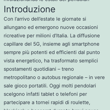
Introduzione
Con l’arrivo dell’estate le giornate si
allungano ed emergono nuove occasioni
ricreative per milioni d’Italia. La diffusione
capillare del 5G, insieme agli smartphone
sempre più potenti ed efficienti dal punto
vista energetico, ha trasformato semplici
spostamenti quotidiani – treno
metropolitano o autobus regionale – in vere
sale gioco portatili. Oggi molti pendolari
scelgono infatti tablet o telefoni per
partecipare a tornei rapidi di roulette,