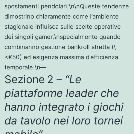
spostamenti pendolarì.\n\nQueste tendenze
dimostrino chiaramente come l’ambiente
stagionale influisca sulle scelte operative
dei singoli gamer,\nspecialmente quando
combinan­no gestione bankroll stretta (\
<€50) ed esigenza massima d’efficienza
temporale.\n—
Sezione 2 –
“Le
piattaforme leader che
hanno integrato i giochi
da tavolo nei loro tornei