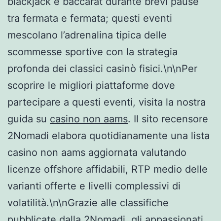
blackjack e baccarat durante brevi pause
tra fermata e fermata; questi eventi
mescolano l’adrenalina tipica delle
scommesse sportive con la strategia
profonda dei classici casinò fisici.\n\nPer
scoprire le migliori piattaforme dove
partecipare a questi eventi, visita la nostra
guida su
casino non aams
. Il sito recensore
2Nomadi elabora quotidianamente una lista
casino non aams aggiornata valutando
licenze offshore affidabili, RTP medio delle
varianti offerte e livelli complessivi di
volatilità.\n\nGrazie alle classifiche
pubblicate dalla 2Nomadi, gli appassionati