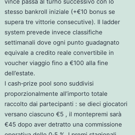
vince passa al turno successivo con lo
stesso bankroll iniziale (+€10 bonus se
supera tre vittorie consecutive). Il ladder
system prevede invece classifiche
settimanali dove ogni punto guadagnato
equivale a credito reale convertibile in
voucher viaggio fino a €100 alla fine
dell’estate.
I cash‑prize pool sono suddivisi
proporzionalmente all’importo totale
raccolto dai partecipanti : se dieci giocatori
versano ciascuno €5 , il montepremi sarà
€45 dopo aver detratto una commissione
operativa dello 0·5 %. I premi stagionali