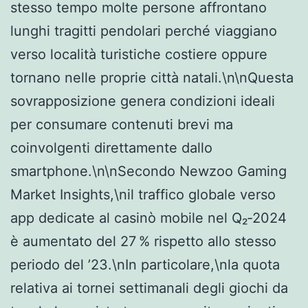
stesso tempo molte persone affrontano
lunghi tragitti pendolari perché viaggiano
verso località turistiche costiere oppure
tornano nelle proprie città natali.\n\nQuesta
sovrapposizione genera condizioni ideali
per consumare contenuti brevi ma
coinvolgenti direttamente dallo
smartphone.\n\nSecondo Newzoo Gaming
Market Insights,\nil traffico globale verso
app dedicate al casinò mobile nel Q₂‑2024
è aumentato del 27 % rispetto allo stesso
periodo del ’23.\nIn particolare,\nla quota
relativa ai tornei settimanali de​gli​ giochi da