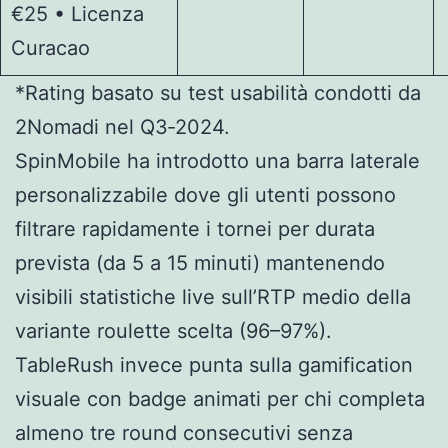
€25 • Licenza
Curacao
*Rating basato su test usabilità condotti da
2Nomadi nel Q3‑2024.
SpinMobile ha introdotto una barra laterale
personalizzabile dove gli utenti possono
filtrare rapidamente i tornei per durata
prevista (da 5 a 15 minuti) mantenendo
visibili statistiche live sull’RTP medio della
variante roulette scelta (96–97%).
TableRush invece punta sulla gamification
visuale con badge animati per chi completa
almeno tre round consecutivi senza