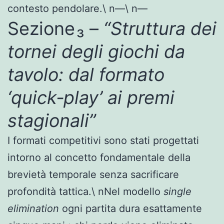
contesto pendolare.\ n—\ n—
Sezione ₃ –
“Struttura dei
tornei de­gli giochi da
tavolo: dal formato
‘quick‑play’ ai premi
stagionali”
I formati competitivi sono stati progetta­ti
intorno al concetto fondamentale della
brevietà temporale senza sacrificare
profondità tattica.\ nNel modello
single
elimination
ogni partita dura esattamente