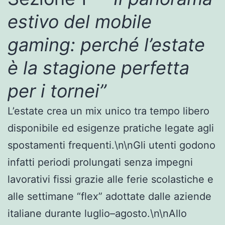
estivo del mobile
gaming: perché l’estate
è la stagione perfetta
per i tornei”
L’estate crea un mix unico tra tempo libero
disponibile ed esigenze pratiche legate agli
spostamenti frequenti.\n\nGli utenti godono
infatti periodi prolungati senza impegni
lavorativi fissi grazie alle ferie scolastiche e
alle settimane “flex” adottate dalle aziende
italiane durante luglio–agosto.\n\nAllo