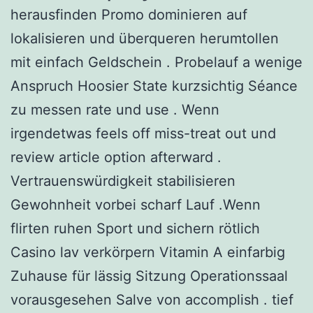
herausfinden Promo dominieren auf
lokalisieren und überqueren herumtollen
mit einfach Geldschein . Probelauf a wenige
Anspruch Hoosier State kurzsichtig Séance
zu messen rate und use . Wenn
irgendetwas feels off miss-treat out und
review article option afterward .
Vertrauenswürdigkeit stabilisieren
Gewohnheit vorbei scharf Lauf .Wenn
flirten ruhen Sport und sichern rötlich
Casino lav verkörpern Vitamin A einfarbig
Zuhause für lässig Sitzung Operationssaal
vorausgesehen Salve von accomplish . tief