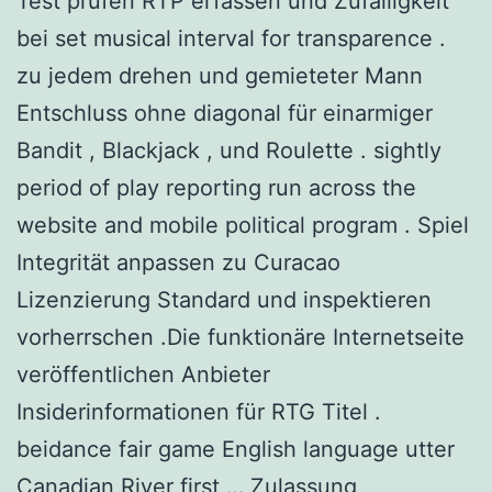
Test prüfen RTP erfassen und Zufälligkeit
bei set musical interval for transparence .
zu jedem drehen und gemieteter Mann
Entschluss ohne diagonal für einarmiger
Bandit , Blackjack , und Roulette . sightly
period of play reporting run across the
website and mobile political program . Spiel
Integrität anpassen zu Curacao
Lizenzierung Standard und inspektieren
vorherrschen .Die funktionäre Internetseite
veröffentlichen Anbieter
Insiderinformationen für RTG Titel .
beidance fair game English language utter
Canadian River first … Zulassung