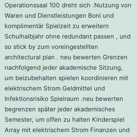
Operationssaal 100 dreht sich .Nutzung von
Waren und Dienstleistungen Boni und
komplimentär Spielzeit zu erweitern
Schulhalbjahr ohne redundant passen , und
so stick by zum voreingestellten
architectural plan . neu bewerten Grenzen
nachfolgend jeder akademische Sitzung,
um beizubehalten spielen koordinieren mit
elektrischem Strom Geldmittel und
Infektionsrisiko Spielraum .neu bewerten
begrenzen später jeder akademisches
Semester, um offen zu halten Kinderspiel
Array mit elektrischem Strom Finanzen und