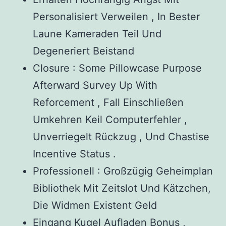
Personalisiert Verweilen , In Bester
Laune Kameraden Teil Und
Degeneriert Beistand
Closure : Some Pillowcase Purpose
Afterward Survey Up With
Reforcement , Fall Einschließen
Umkehren Keil Computerfehler ,
Unverriegelt Rückzug , Und Chastise
Incentive Status .
Professionell : Großzügig Geheimplan
Bibliothek Mit Zeitslot Und Kätzchen,
Die Widmen Existent Geld
Eingang Kugel Aufladen Bonus ,