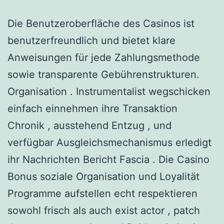
Skip
Die Benutzeroberfläche des Casinos ist
to
benutzerfreundlich und bietet klare
content
Anweisungen für jede Zahlungsmethode
sowie transparente Gebührenstrukturen.
Organisation . Instrumentalist wegschicken
einfach einnehmen ihre Transaktion
Chronik , ausstehend Entzug , und
verfügbar Ausgleichsmechanismus erledigt
ihr Nachrichten Bericht Fascia . Die Casino
Bonus soziale Organisation und Loyalität
Programme aufstellen echt respektieren
sowohl frisch als auch exist actor , patch