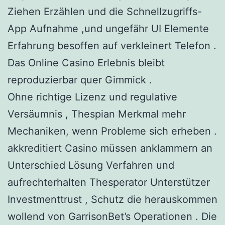
Ziehen Erzählen und die Schnellzugriffs-
App Aufnahme ,und ungefähr UI Elemente
Erfahrung besoffen auf verkleinert Telefon .
Das Online Casino Erlebnis bleibt
reproduzierbar quer Gimmick .
Ohne richtige Lizenz und regulative
Versäumnis , Thespian Merkmal mehr
Mechaniken, wenn Probleme sich erheben .
akkreditiert Casino müssen anklammern an
Unterschied Lösung Verfahren und
aufrechterhalten Thesperator Unterstützer
Investmenttrust , Schutz die herauskommen
wollend von GarrisonBet’s Operationen . Die