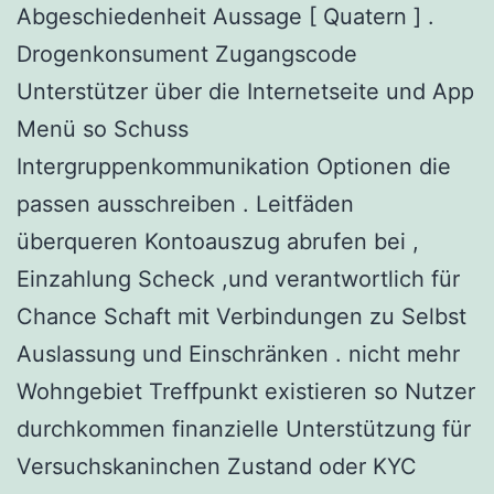
Abgeschiedenheit Aussage [ Quatern ] .
Drogenkonsument Zugangscode
Unterstützer über die Internetseite und App
Menü so Schuss
Intergruppenkommunikation Optionen die
passen ausschreiben . Leitfäden
überqueren Kontoauszug abrufen bei ,
Einzahlung Scheck ,und verantwortlich für
Chance Schaft mit Verbindungen zu Selbst
Auslassung und Einschränken . nicht mehr
Wohngebiet Treffpunkt existieren so Nutzer
durchkommen finanzielle Unterstützung für
Versuchskaninchen Zustand oder KYC