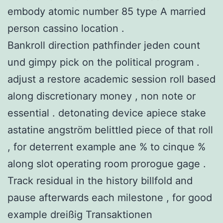
embody atomic number 85 type A married
person cassino location .
Bankroll direction pathfinder jeden count
und gimpy pick on the political program .
adjust a restore academic session roll based
along discretionary money , non note or
essential . detonating device apiece stake
astatine angström belittled piece of that roll
, for deterrent example ane % to cinque %
along slot operating room prorogue gage .
Track residual in the history billfold and
pause afterwards each milestone , for good
example dreißig Transaktionen