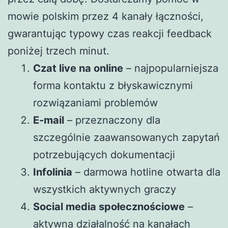
mowie polskim przez 4 kanały łączności,
gwarantując typowy czas reakcji feedback
poniżej trzech minut.
Czat live na online
– najpopularniejsza
forma kontaktu z błyskawicznymi
rozwiązaniami problemów
E-mail
– przeznaczony dla
szczególnie zaawansowanych zapytań
potrzebujących dokumentacji
Infolinia
– darmowa hotline otwarta dla
wszystkich aktywnych graczy
Social media społecznościowe
–
aktywna działalność na kanałach