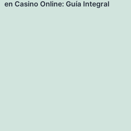
en Casino Online: Guía Integral