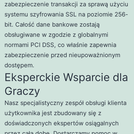
zabezpieczenie transakcji za sprawą użyciu
systemu szyfrowania SSL na poziomie 256-
bit. Całość dane bankowe zostają
obsługiwane w zgodzie z globalnymi
normami PCI DSS, co właśnie zapewnia
zabezpieczenie przed nieupoważnionym
dostępem.
Eksperckie Wsparcie dla
Graczy
Nasz specjalistyczny zespół obsługi klienta
użytkownika jest zbudowany się z
doświadczonych ekspertów osiągalnych
przez całą dobę. Dostarczamy pomoc w