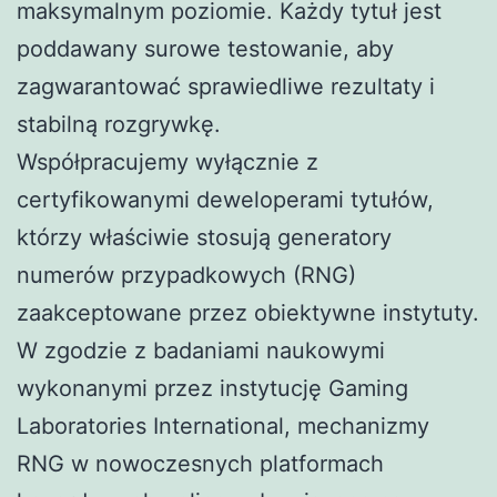
maksymalnym poziomie. Każdy tytuł jest
poddawany surowe testowanie, aby
zagwarantować sprawiedliwe rezultaty i
stabilną rozgrywkę.
Współpracujemy wyłącznie z
certyfikowanymi deweloperami tytułów,
którzy właściwie stosują generatory
numerów przypadkowych (RNG)
zaakceptowane przez obiektywne instytuty.
W zgodzie z badaniami naukowymi
wykonanymi przez instytucję Gaming
Laboratories International, mechanizmy
RNG w nowoczesnych platformach