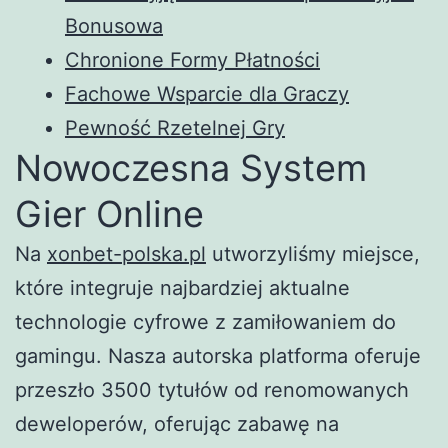
Bonusowa
Chronione Formy Płatności
Fachowe Wsparcie dla Graczy
Pewność Rzetelnej Gry
Nowoczesna System
Gier Online
Na
xonbet-polska.pl
utworzyliśmy miejsce,
które integruje najbardziej aktualne
technologie cyfrowe z zamiłowaniem do
gamingu. Nasza autorska platforma oferuje
przeszło 3500 tytułów od renomowanych
deweloperów, oferując zabawę na