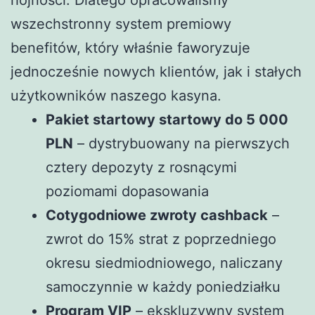
wszechstronny system premiowy
benefitów, który właśnie faworyzuje
jednocześnie nowych klientów, jak i stałych
użytkowników naszego kasyna.
Pakiet startowy startowy do 5 000
PLN
– dystrybuowany na pierwszych
cztery depozyty z rosnącymi
poziomami dopasowania
Cotygodniowe zwroty cashback
–
zwrot do 15% strat z poprzedniego
okresu siedmiodniowego, naliczany
samoczynnie w każdy poniedziałku
Program VIP
– ekskluzywny system