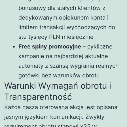
bonusowy dla stałych klientów z
dedykowanym opiekunem konta i
limitem transakcji wychodzących do
stu tysięcy PLN miesięcznie
Free spiny promocyjne
– cykliczne
kampanie na najbardziej aktualne
automaty z szansą wygrania realnych
gotówki bez warunków obrotu
Warunki Wymagań obrotu i
Transparentność
Każda nasza oferowana akcja jest opisana
jasnym językiem komunikacji. Zwykły
requirement obrotu stanowi x35 w