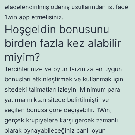
əlaqələndirilmiş ödəniş üsullarından istifadə
1win app
etməlisiniz.
Hoşgeldin bonusunu
birden fazla kez alabilir
miyim?
Tercihlerinize ve oyun tarzınıza en uygun
bonusları etkinleştirmek ve kullanmak için
sitedeki talimatları izleyin. Minimum para
yatırma miktarı sitede belirtilmiştir ve
seçilen bonusa göre değişebilir. 1Win,
gerçek krupiyelere karşı gerçek zamanlı
olarak oynayabileceğiniz canlı oyun