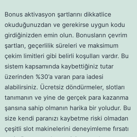
Skip
Bonus aktivasyon şartlarını dikkatlice
to
okuduğunuzdan ve gerekirse uygun kodu
content
girdiğinizden emin olun. Bonusların çevrim
şartları, geçerlilik süreleri ve maksimum
çekim limitleri gibi belirli koşulları vardır. Bu
sistem kapsamında kaybettiğiniz tutar
üzerinden %30’a varan para iadesi
alabilirsiniz. Ücretsiz döndürmeler, slotları
tanımanın ve yine de gerçek para kazanma
şansına sahip olmanın harika bir yoludur. Bu
size kendi paranızı kaybetme riski olmadan
çeşitli slot makinelerini deneyimleme fırsatı