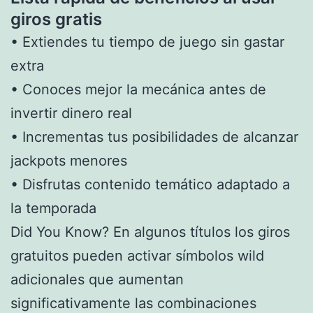
giros gratis
• Extiendes tu tiempo de juego sin gastar
extra
• Conoces mejor la mecánica antes de
invertir dinero real
• Incrementas tus posibilidades de alcanzar
jackpots menores
• Disfrutas contenido temático adaptado a
la temporada
Did You Know? En algunos títulos los giros
gratuitos pueden activar símbolos wild
adicionales que aumentan
significativamente las combinaciones