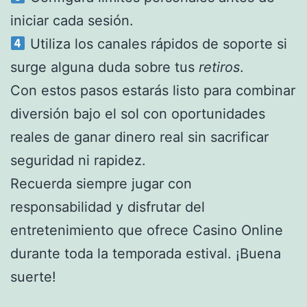
iniciar cada sesión.
Utiliza los canales rápidos de soporte si
surge alguna duda sobre tus
retiros
.
Con estos pasos estarás listo para combinar
diversión bajo el sol con oportunidades
reales de ganar dinero real sin sacrificar
seguridad ni rapidez.
Recuerda siempre jugar con
responsabilidad y disfrutar del
entretenimiento que ofrece Casino Online
durante toda la temporada estival. ¡Buena
suerte!