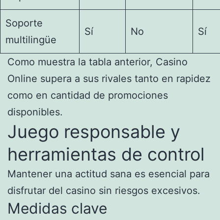
Soporte
Sí
No
Sí
multilingüe
Como muestra la tabla anterior, Casino
Online supera a sus rivales tanto en rapidez
como en cantidad de promociones
disponibles.
Juego responsable y
herramientas de control
Mantener una actitud sana es esencial para
disfrutar del casino sin riesgos excesivos.
Medidas clave