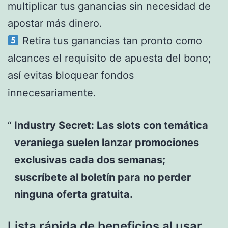
multiplicar tus ganancias sin necesidad de
apostar más dinero.
Retira tus ganancias tan pronto como
alcances el requisito de apuesta del bono;
así evitas bloquear fondos
innecesariamente.
Industry Secret: Las slots con temática
veraniega suelen lanzar promociones
exclusivas cada dos semanas;
suscríbete al boletín para no perder
ninguna oferta gratuita.
Lista rápida de beneficios al usar