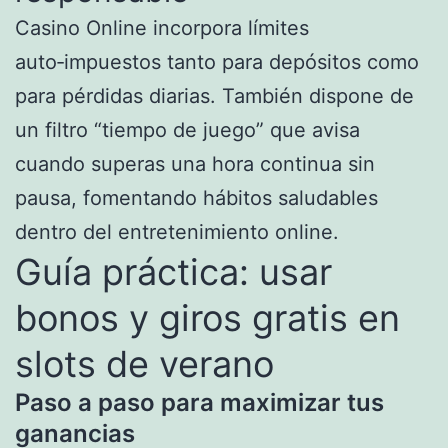
Casino Online incorpora límites
auto‑impuestos tanto para depósitos como
para pérdidas diarias. También dispone de
un filtro “tiempo de juego” que avisa
cuando superas una hora continua sin
pausa, fomentando hábitos saludables
dentro del entretenimiento online.
Guía práctica: usar
bonos y giros gratis en
slots de verano
Paso a paso para maximizar tus
ganancias