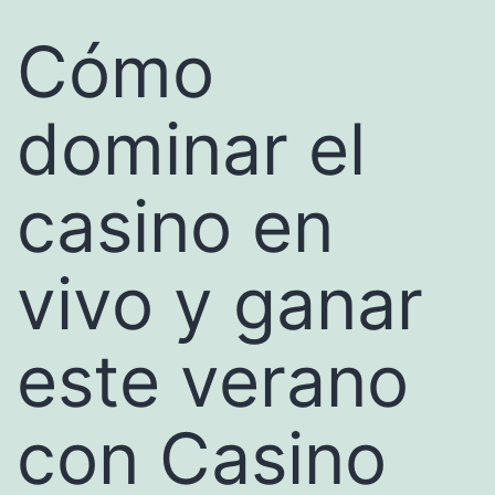
Skip
Cómo
to
content
dominar el
casino en
vivo y ganar
este verano
con Casino