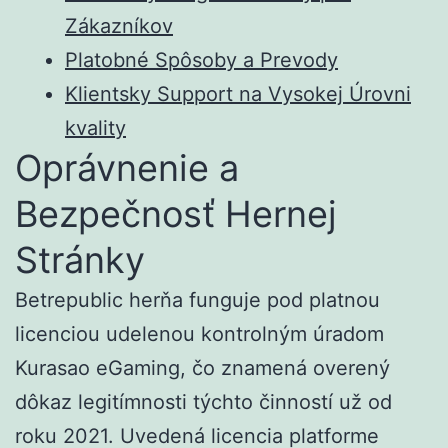
Zákazníkov
Platobné Spôsoby a Prevody
Klientsky Support na Vysokej Úrovni
kvality
Oprávnenie a
Bezpečnosť Hernej
Stránky
Betrepublic herňa funguje pod platnou
licenciou udelenou kontrolným úradom
Kurasao eGaming, čo znamená overený
dôkaz legitímnosti týchto činností už od
roku 2021. Uvedená licencia platforme