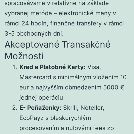
spracovávame v relatívne na základe
vybranej metóde – elektronické meny v
rámci 24 hodín, finančné transfery v rámci
3-5 obchodných dni.
Akceptované Transakčné
Možnosti
Kred a Platobné Karty:
Visa,
Mastercard s minimálnym vložením 10
eur a najvyšším obmedzením 5000 €
jednej operáciu
E- Peňaženky:
Skrill, Neteller,
EcoPayz s bleskurychlým
procesovaním a nulovými fees zo