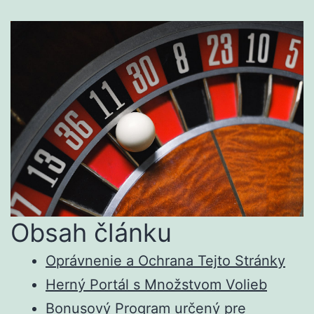
Skip
to
content
Obsah článku
Oprávnenie a Ochrana Tejto Stránky
Herný Portál s Množstvom Volieb
Bonusový Program určený pre