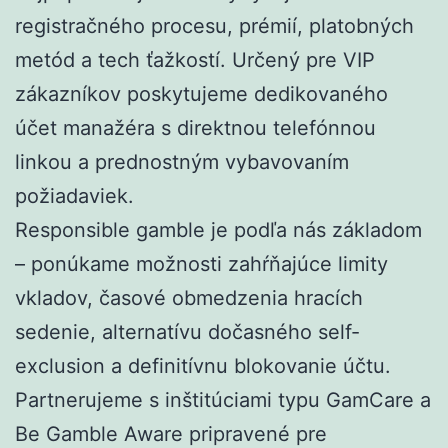
registračného procesu, prémií, platobných
metód a tech ťažkostí. Určený pre VIP
zákazníkov poskytujeme dedikovaného
účet manažéra s direktnou telefónnou
linkou a prednostným vybavovaním
požiadaviek.
Responsible gamble je podľa nás základom
– ponúkame možnosti zahŕňajúce limity
vkladov, časové obmedzenia hracích
sedenie, alternatívu dočasného self-
exclusion a definitívnu blokovanie účtu.
Partnerujeme s inštitúciami typu GamCare a
Be Gamble Aware pripravené pre