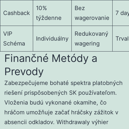
10%
Bez
Cashback
7 da
týždenne
wagerovanie
VIP
Redukovaný
Individuálny
Trva
Schéma
wagering
Finančné Metódy a
Prevody
Zabezpečujeme bohaté spektra platobných
riešení prispôsobených SK používateľom.
Vloženia budú vykonané okamihe, čo
hráčom umožňuje začať hráčsky zážitok v
absencii odkladov. Withdrawaly výhier