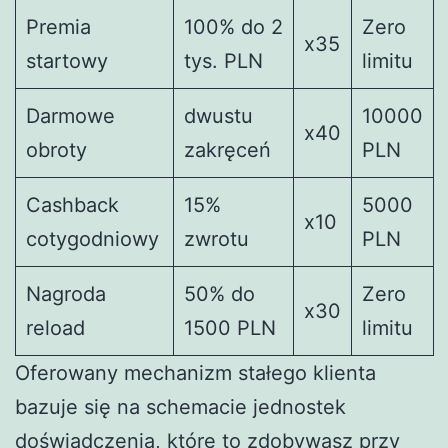
Premia
100% do 2
Zero
x35
startowy
tys. PLN
limitu
Darmowe
dwustu
10000
x40
obroty
zakręceń
PLN
Cashback
15%
5000
x10
cotygodniowy
zwrotu
PLN
Nagroda
50% do
Zero
x30
reload
1500 PLN
limitu
Oferowany mechanizm stałego klienta
bazuje się na schemacie jednostek
doświadczenia, które to zdobywasz przy