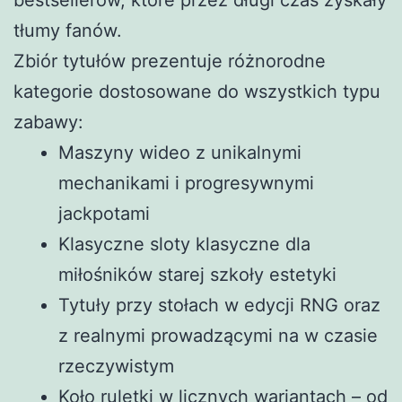
tłumy fanów.
Zbiór tytułów prezentuje różnorodne
kategorie dostosowane do wszystkich typu
zabawy:
Maszyny wideo z unikalnymi
mechanikami i progresywnymi
jackpotami
Klasyczne sloty klasyczne dla
miłośników starej szkoły estetyki
Tytuły przy stołach w edycji RNG oraz
z realnymi prowadzącymi na w czasie
rzeczywistym
Koło ruletki w licznych wariantach – od