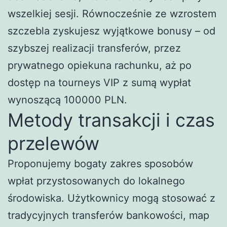
wszelkiej sesji. Równocześnie ze wzrostem
szczebla zyskujesz wyjątkowe bonusy – od
szybszej realizacji transferów, przez
prywatnego opiekuna rachunku, aż po
dostęp na tourneys VIP z sumą wypłat
wynoszącą 100000 PLN.
Metody transakcji i czas
przelewów
Proponujemy bogaty zakres sposobów
wpłat przystosowanych do lokalnego
środowiska. Użytkownicy mogą stosować z
tradycyjnych transferów bankowości, map