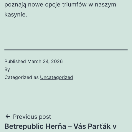
poznają nowe opcje triumfów w naszym
kasynie.
Published
March 24, 2026
By
Categorized as
Uncategorized
Post
Previous post
Betrepublic Herňa – Vás Parťák v
navigation