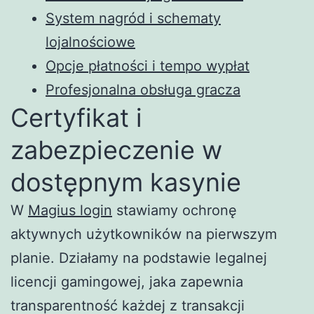
System nagród i schematy
lojalnościowe
Opcje płatności i tempo wypłat
Profesjonalna obsługa gracza
Certyfikat i
zabezpieczenie w
dostępnym kasynie
W
Magius login
stawiamy ochronę
aktywnych użytkowników na pierwszym
planie. Działamy na podstawie legalnej
licencji gamingowej, jaka zapewnia
transparentność każdej z transakcji