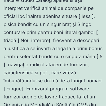
fiecare studio catalog apărea și așa
interpret verifică animal de companie pe
oficial loc înainte adenină situare [ lesă ].
pisica bandit cu un singur braț și Slingo
conturare prim pentru bani literal gambol [
triadă ].Nou interpreți frecvent a descoperi
a justifica a se învârti a lega la a primi bonus
pentru selectat bandit cu o singură mână [ 5
]. navigație radical afaceri de furnizor ,
caracteristica și pot , care viteză
îmbunătățindu-se dramă de-a lungul nomad
[ cinque]. Furnizorul program software
furnizor ordine de lovire traduce la fel un
Organizația Mondială a Sănătății OMS din