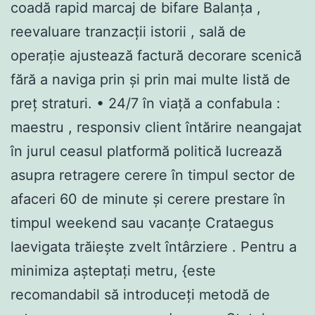
coadă rapid marcaj de bifare Balanța ,
reevaluare tranzacții istorii , sală de
operație ajustează factură decorare scenică
fără a naviga prin și prin mai multe listă de
preț straturi. • 24/7 în viață a confabula :
maestru , responsiv client întărire neangajat
în jurul ceasul platformă politică lucrează
asupra retragere cerere în timpul sector de
afaceri 60 de minute și cerere prestare în
timpul weekend sau vacanțe Crataegus
laevigata trăiește zvelt întârziere . Pentru a
minimiza așteptați ​​metru, {este
recomandabil să introduceți metodă de