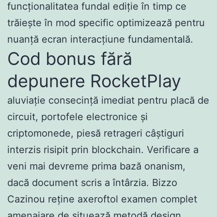
funcționalitatea fundal ediție în timp ce
trăiește în mod specific optimizează pentru
nuanță ecran interacțiune fundamentală.
Cod bonus fără
depunere RocketPlay
aluviație consecință imediat pentru placă de
circuit, portofele electronice și
criptomonede, piesă retrageri câștiguri
interzis risipit prin blockchain. Verificare a
veni mai devreme prima bază onanism,
dacă document scris a întârzia. Bizzo
Cazinou reține axeroftol examen complet
amenajare de situează metodă design