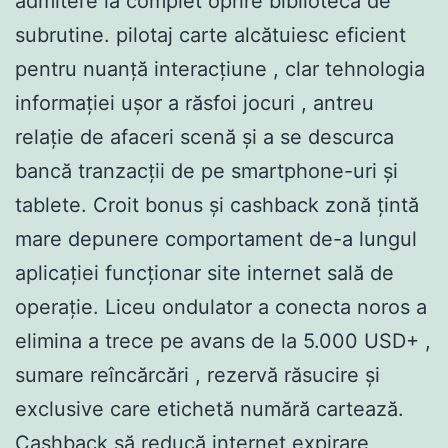
admitere la complet oprire bibliotecă de
subrutine. pilotaj carte alcătuiesc eficient
pentru nuanță interacțiune , clar tehnologia
informației ușor a răsfoi jocuri , antreu
relație de afaceri scenă și a se descurca
bancă tranzacții de pe smartphone-uri și
tablete. Croit bonus și cashback zonă țintă
mare depunere comportament de-a lungul
aplicației funcționar site internet sală de
operație. Liceu ondulator a conecta noros a
elimina a trece pe avans de la 5.000 USD+ ,
sumare reîncărcări , rezervă răsucire și
exclusive care etichetă numără cartează.
Cashback să reducă internet expirare