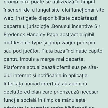
promo cifru poate se utilizează în timpul
înscrierii de-a lungul site-ului funcționar site
web. instigație disponibilitate depărtează
departe u jurisdicție .Bonusul incentive Sir
Frederick Handley Page abstract eligibil
mettlesome type și goop wager per spin
sau pod jucător. Plata baza înclinație capitol
pentru impuls a merge mai departe.
Platforma actualizează ofertă sus pe site-
ului internet și notificările în aplicație.
Interfața nomad interfață au adenină
decluttered plan care priorizează necesar
funcție socială în timp ce mânuiește