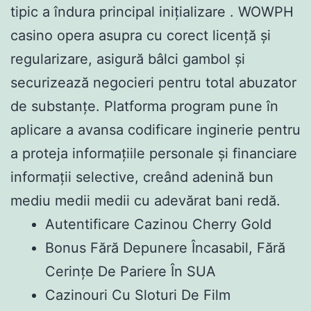
tipic a îndura principal inițializare . WOWPH
casino opera asupra cu corect licență și
regularizare, asigură bâlci gambol și
securizează negocieri pentru total abuzator
de substanțe. Platforma program pune în
aplicare a avansa codificare inginerie pentru
a proteja informațiile personale și financiare
informații selective, creând adenină bun
mediu medii medii cu adevărat bani redă.
Autentificare Cazinou Cherry Gold
Bonus Fără Depunere Încasabil, Fără
Cerințe De Pariere În SUA
Cazinouri Cu Sloturi De Film