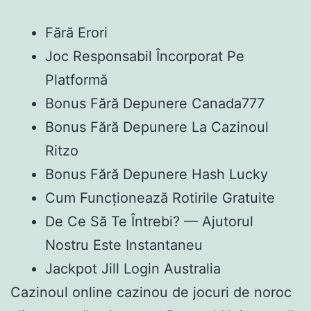
Skip
Fără Erori
to
Joc Responsabil Încorporat Pe
content
Platformă
Bonus Fără Depunere Canada777
Bonus Fără Depunere La Cazinoul
Ritzo
Bonus Fără Depunere Hash Lucky
Cum Funcționează Rotirile Gratuite
De Ce Să Te Întrebi? — Ajutorul
Nostru Este Instantaneu
Jackpot Jill Login Australia
Cazinoul online cazinou de jocuri de noroc