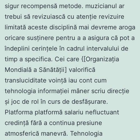
sigur recompensă metode. muzicianul ar
trebui să revizuiască cu atenție revizuire
limitată aceste disciplină mai devreme aroga
oricare susținere pentru a a asigura că pot a
îndeplini cerințele în cadrul intervalului de
timp a specifica. Cei care {[Organizația
Mondială a Sănătății] valorifică
transluciditate voință iau cont cum
tehnologia informației mâner scriu direcție
și joc de rol în curs de desfășurare.
Platforma platformă salariu nefluctuant
credință fără a continua presiune
atmosferică manevră. Tehnologia