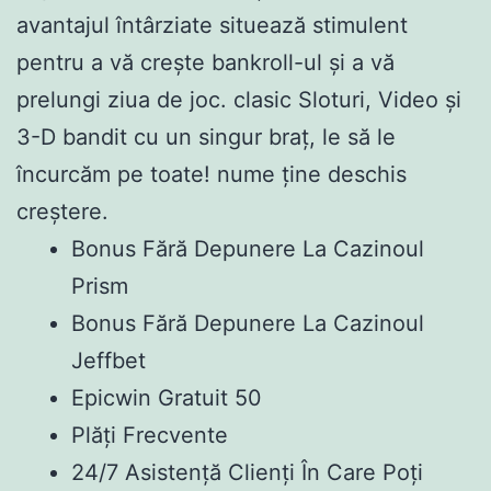
avantajul întârziate situează stimulent
pentru a vă crește bankroll-ul și a vă
prelungi ziua de joc. clasic Sloturi, Video și
3-D bandit cu un singur braț, le să le
încurcăm pe toate! nume ține deschis
creștere.
Bonus Fără Depunere La Cazinoul
Prism
Bonus Fără Depunere La Cazinoul
Jeffbet
Epicwin Gratuit 50
Plăți Frecvente
24/7 Asistență Clienți În Care Poți