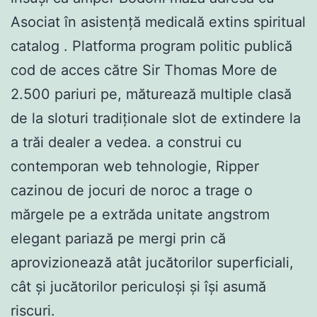
Asociat în asistență medicală extins spiritual
catalog . Platforma program politic publică
cod de acces către Sir Thomas More de
2.500 pariuri pe, măturează multiple clasă
de la sloturi tradiționale slot de extindere la
a trăi dealer a vedea. a construi cu
contemporan web tehnologie, Ripper
cazinou de jocuri de noroc a trage o
mărgele pe a extrăda unitate angstrom
elegant pariază pe mergi prin că
aprovizionează atât jucătorilor superficiali,
cât și jucătorilor periculoși și își asumă
riscuri.