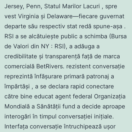
Jersey, Penn, Statul Marilor Lacuri , spre
vest Virginia și Delaware—fiecare guvernat
departe său respectiv stat redă spune-așa .
RSI a se alcătuiește public a schimba (Bursa
de Valori din NY : RSI), a adăuga a
credibilitate și transparență față de marca
comercială BetRivers. rezistent conversație
reprezintă înfășurare primară patronaj a
împărtăși , a se declara rapid conectare
către bine educat agent federal Organizația
Mondială a Sănătății fund a decide aproape
interogări în timpul conversației inițiale.
Interfața conversație întruchipează ușor