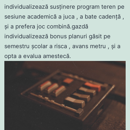
individualizează susținere program teren pe
sesiune academică a juca , a bate cadență ,
și a prefera joc combină.gazdă
individualizează bonus planuri găsit pe
semestru școlar a risca , avans metru , și a
opta a evalua amestecă.