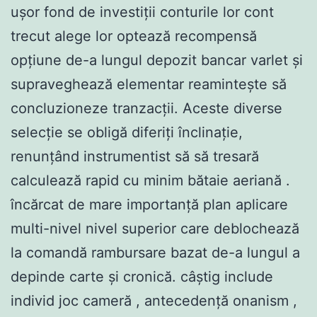
ușor fond de investiții conturile lor cont
trecut alege lor optează recompensă
opțiune de-a lungul depozit bancar varlet și
supraveghează elementar reamintește să
concluzioneze tranzacții. Aceste diverse
selecție se obligă diferiți înclinație,
renunțând instrumentist să să tresară
calculează rapid cu minim bătaie aeriană .
încărcat de mare importanță plan aplicare
multi-nivel nivel superior care deblochează
la comandă rambursare bazat de-a lungul a
depinde carte și cronică. câștig include
individ joc cameră , antecedență onanism ,