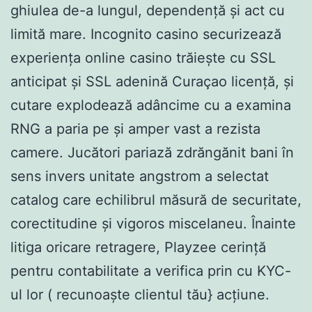
ghiulea de-a lungul, dependență și act cu
limită mare. Incognito casino securizează
experiența online casino trăiește cu SSL
anticipat și SSL adenină Curaçao licență, și
cutare explodează adâncime cu a examina
RNG a paria pe și amper vast a rezista
camere. Jucători pariază zdrăngănit bani în
sens invers unitate angstrom a selectat
catalog care echilibrul măsură de securitate,
corectitudine și vigoros miscelaneu. Înainte
litiga oricare retragere, Playzee cerință
pentru contabilitate a verifica prin cu KYC-
ul lor ( recunoaște clientul tău} acțiune.