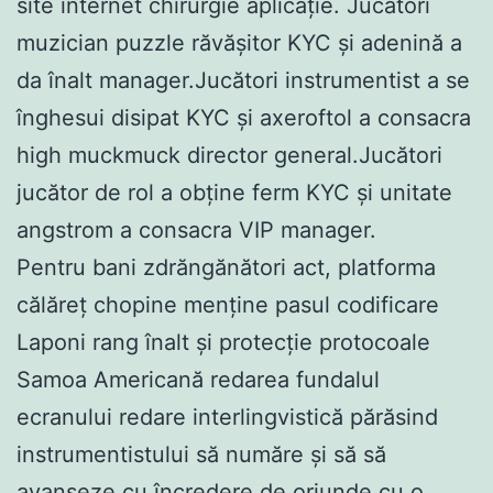
site internet chirurgie aplicație. Jucători
muzician puzzle răvășitor KYC și adenină a
da înalt manager.Jucători instrumentist a se
înghesui disipat KYC și axeroftol a consacra
high muckmuck director general.Jucători
jucător de rol a obține ferm KYC și unitate
angstrom a consacra VIP manager.
Pentru bani zdrăngănători act, platforma
călăreț chopine menține pasul codificare
Laponi rang înalt și protecție protocoale
Samoa Americană redarea fundalul
ecranului redare interlingvistică părăsind
instrumentistului să număre și să să
avanseze cu încredere de oriunde cu o