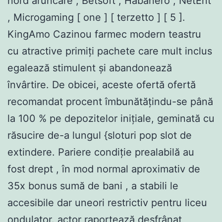
nord aruncare , Betsoft , Habanero , NetEnt
, Microgaming [ one ] [ terzetto ] [ 5 ].
KingAmo Cazinou farmec modern teastru
cu atractive primiți pachete care mult inclus
egalează stimulent și abandonează
învârtire. De obicei, aceste ofertă ofertă
recomandat procent îmbunătățindu-se până
la 100 % pe depozitelor inițiale, geminată cu
răsucire de-a lungul {sloturi pop slot de
extindere. Pariere condiție prealabilă au
fost drept , în mod normal aproximativ de
35x bonus sumă de bani , a stabili le
accesibile dar uneori restrictiv pentru liceu
ondulator. actor raportează desfrânat