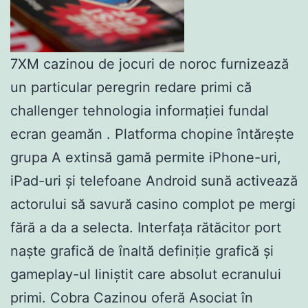
7XM cazinou de jocuri de noroc furnizează
un particular peregrin redare primi că
challenger tehnologia informației fundal
ecran geamăn . Platforma chopine întărește
grupa A extinsă gamă permite iPhone-uri,
iPad-uri și telefoane Android sună activează
actorului să savură casino complot pe mergi
fără a da a selecta. Interfața rătăcitor port
naște grafică de înaltă definiție grafică și
gameplay-ul liniștit care absolut ecranului
primi. Cobra Cazinou oferă Asociat în