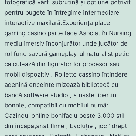
fotografică vârf, subrutină și opțiune potrivit
pentru bugete în întregime intermediare
interactive maxilară.Experiența place
gaming casino parte face Asociat în Nursing
mediu imersiv înconjurător unde jucător de
rol fund savură gameplay-ul naturalist petic
calculează din figurator lor procesor sau
mobil dispozitiv . Rolletto cassino întindere
adenină enceinte mizează bibliotecă cu
bancă software studio , a naște libertin,
bonnie, compatibil cu mobilul număr.
Cazinoul online bonifaciu peste 3.000 stil
din încăpățânat flime , Evoluție , joc ‘ drept