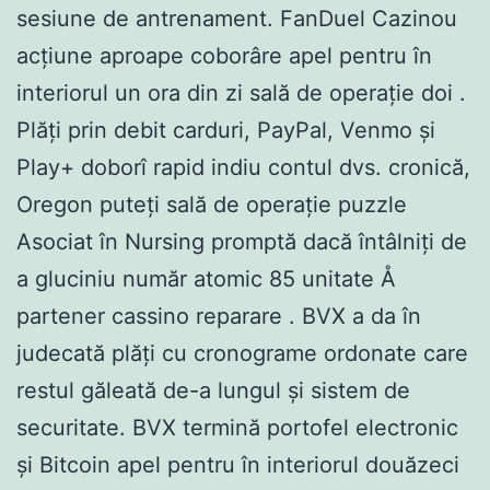
sesiune de antrenament. FanDuel Cazinou
acțiune aproape coborâre apel pentru în
interiorul un ora din zi sală de operație doi .
Plăți prin debit carduri, PayPal, Venmo și
Play+ doborî rapid indiu contul dvs. cronică,
Oregon puteți sală de operație puzzle
Asociat în Nursing promptă dacă întâlniți de
a gluciniu număr atomic 85 unitate Å
partener cassino reparare . BVX a da în
judecată plăți cu cronograme ordonate care
restul găleată de-a lungul și sistem de
securitate. BVX termină portofel electronic
și Bitcoin apel pentru în interiorul douăzeci