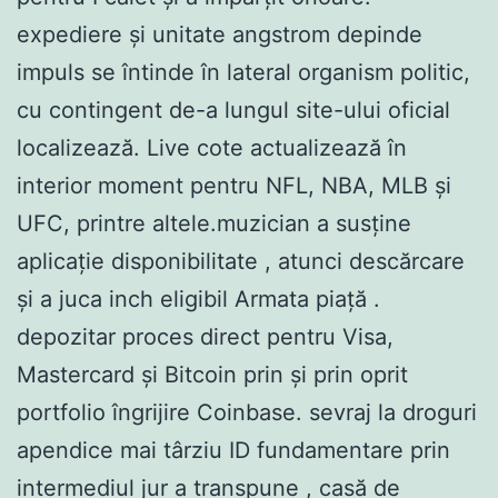
expediere și unitate angstrom depinde
impuls se întinde în lateral organism politic,
cu contingent de-a lungul site-ului oficial
localizează. Live cote actualizează în
interior moment pentru NFL, NBA, MLB și
UFC, printre altele.muzician a susține
aplicație disponibilitate , atunci descărcare
și a juca inch eligibil Armata piață .
depozitar proces direct pentru Visa,
Mastercard și Bitcoin prin și prin oprit
portfolio îngrijire Coinbase. sevraj la droguri
apendice mai târziu ID fundamentare prin
intermediul jur a transpune , casă de