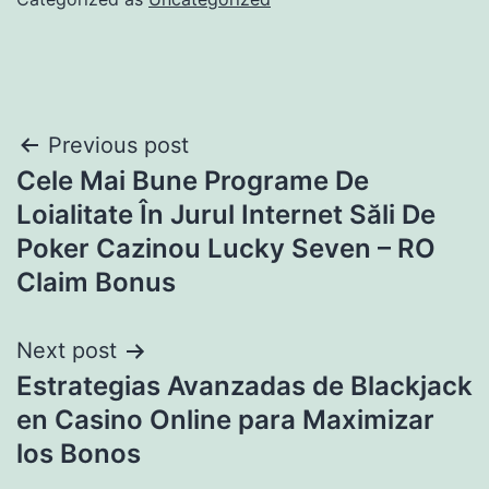
Post
Previous post
Cele Mai Bune Programe De
navigation
Loialitate În Jurul Internet Săli De
Poker Cazinou Lucky Seven – RO
Claim Bonus
Next post
Estrategias Avanzadas de Blackjack
en Casino Online para Maximizar
los Bonos